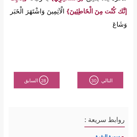
إنَّك كُنْت مِنَ الْخَاطِئِينَ}
الْآثِمِينَ وَاشْتَهَرَ الْخَبَر
وَشَاعَ
التالي
السابق
28
30
روابط سريعة :
سورة البقرة