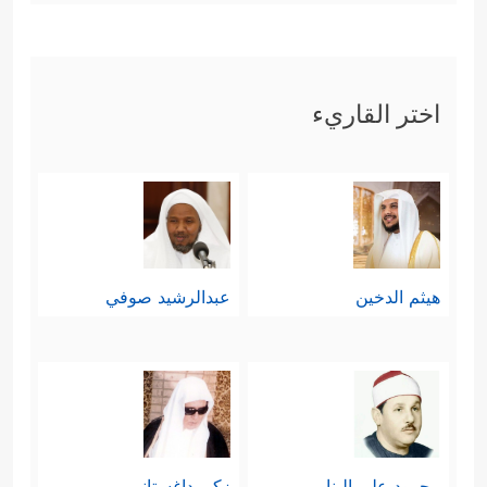
اختر القاريء
هيثم الدخين
عبدالرشيد صوفي
محمود علي البنا
زكي داغستاني