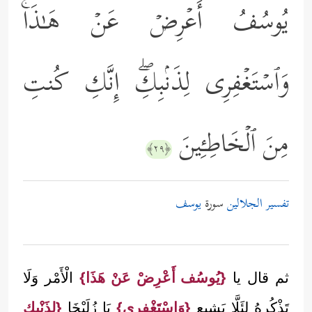
یُوسُفُ أَعۡرِضۡ عَنۡ هَـٰذَاۚ
وَٱسۡتَغۡفِرِی لِذَنۢبِكِۖ إِنَّكِ كُنتِ
مِنَ ٱلۡخَاطِـِٔینَ
﴿٢٩﴾
تفسير الجلالين
سورة
يوسف
ثم قال يا
{يُوسُف أَعْرِضْ عَنْ هَذَا}
الْأَمْر وَلَا
تَذْكُرهُ لِئَلَّا يَشِيع
{وَاسْتَغْفِرِي}
يَا زُلَيْخَا
{لِذَنْبِك