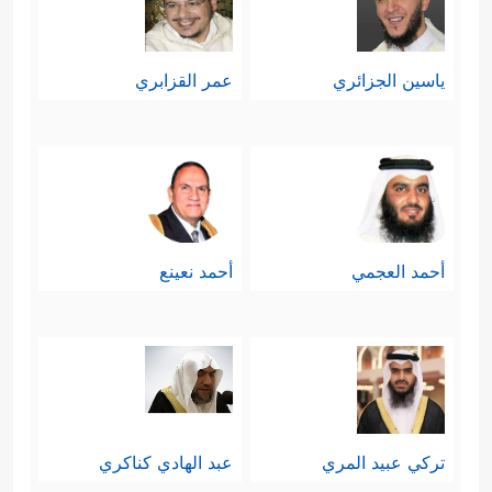
ياسين الجزائري
عمر القزابري
أحمد العجمي
أحمد نعينع
تركي عبيد المري
عبد الهادي كناكري