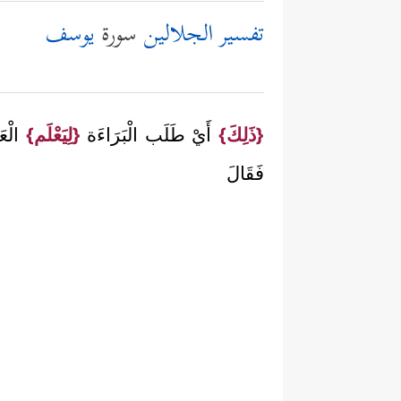
تفسير الجلالين
سورة
يوسف
{ذَلِكَ}
أَيْ طَلَب الْبَرَاءَة
{لِيَعْلَم}
الْع
فَقَالَ