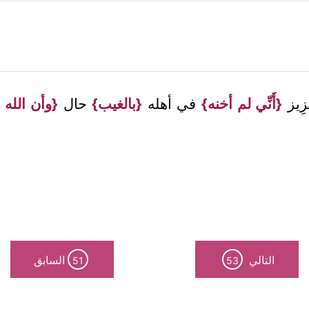
َزِيز
{أَنِّي لم أخنه}
في أهله
{بالغيب}
حال
{وأن الله ل
التالي
السابق
51
53