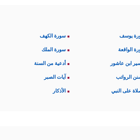
رة يوسف
سورة الكهف
ة الواقعة
سورة الملك
ير ابن عاشور
أدعية من السنة
نن الرواتب
آيات الصبر
لاة على النبي
الأذكار