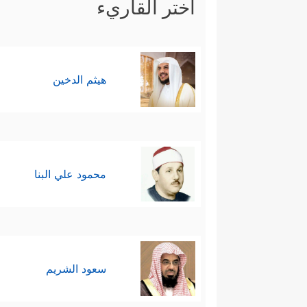
اختر القاريء
هيثم الدخين
محمود علي البنا
سعود الشريم