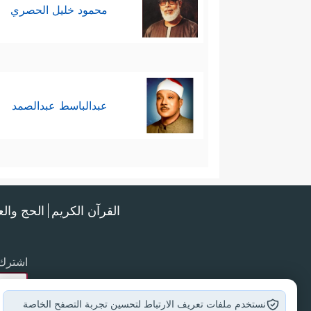
محمود خليل الحصري
عبدالباسط عبدالصمد
القرآن الكريم
الحج وال
اشترك 
نستخدم ملفات تعريف الارتباط لتحسين تجربة التصفح الخاصة