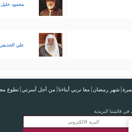
محمود خليل 
علي الحذيفي
عمرة
شهر رمضان
معا نربي أبناءنا
من أجل أسرتي
تطوع معن
في قائمتنا البريدية