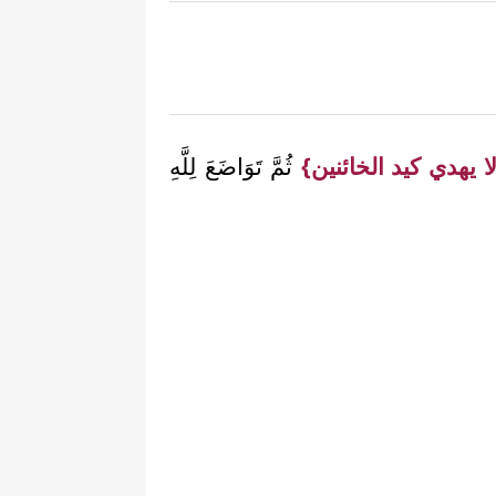
ا يهدي كيد الخائنين}
ثُمَّ تَوَاضَعَ لِلَّهِ