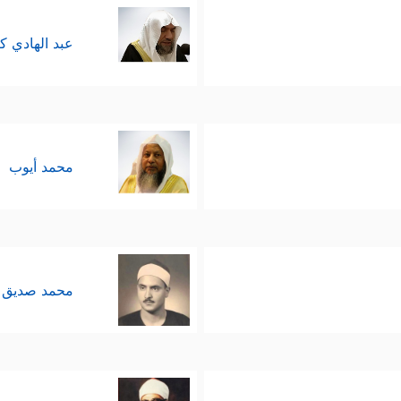
عبد الهادي ك
محمد أيوب
محمد صديق 