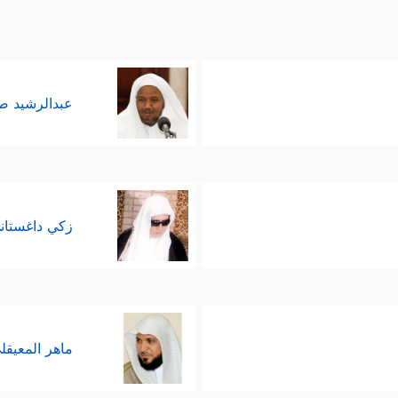
عبدالرشيد 
زكي داغستان
ماهر المعيقل