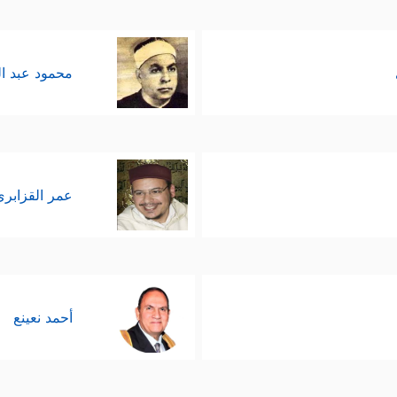
محمود عبد ا
عمر القزابري
أحمد نعينع