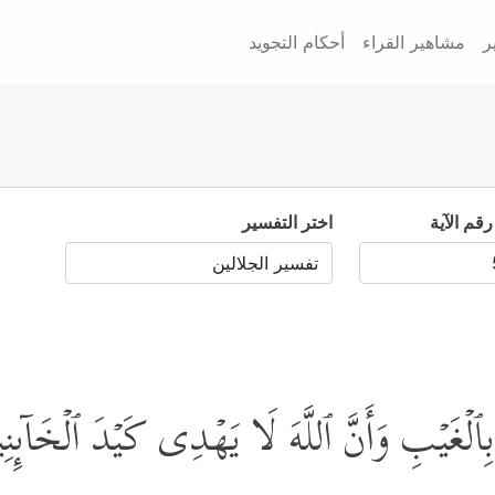
ر
مشاهير القراء
أحكام التجويد
رقم الآية
اختر التفسير
ُ بِٱلۡغَیۡبِ وَأَنَّ ٱللَّهَ لَا یَهۡدِی كَیۡدَ ٱلۡخَاۤىِٕ