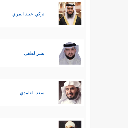
تركي عبيد المري
بشر لطفي
سعد الغامدي