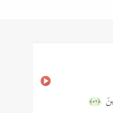
نِینَ
﴿٥٢﴾