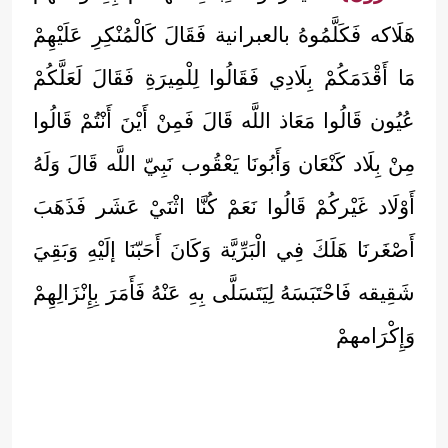
هَلَاكه فَكَلَّمُوهُ بالعبرانية فَقَالَ كَالْمُنْكِرِ عَلَيْهِمْ
مَا أَقْدَمَكُمْ بِلَادِي فَقَالُوا لِلْمِيرَةِ فَقَالَ لَعَلَّكُمْ
عُيُون قَالُوا مَعَاذ اللَّه قَالَ فَمِنْ أَيْنَ أَنْتُمْ قَالُوا
مِنْ بِلَاد كَنْعَان وَأَبُونَا يَعْقُوب نَبِيّ اللَّه قَالَ وَلَهُ
أَوْلَاد غَيْركُمْ قَالُوا نَعَمْ كُنَّا اثْنَيْ عَشَر فَذَهَبَ
أَصْغَرنَا هَلَكَ فِي الْبَرِّيَّة وَكَانَ أَحَبّنَا إلَيْهِ وَبَقِيَ
شَقِيقه فَاحْتَبَسَهُ لِيَتَسَلَّى بِهِ عَنْهُ فَأَمَرَ بِإِنْزَالِهِمْ
وَإِكْرَامهمْ