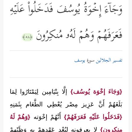
وَجَاۤءَ إِخۡوَةُ یُوسُفَ فَدَخَلُواْ عَلَیۡهِ
فَعَرَفَهُمۡ وَهُمۡ لَهُۥ مُنكِرُونَ
﴿٥٨﴾
تفسير الجلالين
سورة
يوسف
{وَجَاءَ إخْوَة يُوسُف}
إلَّا بِنْيَامِين لِيَمْتَارُوا لِمَا
بَلَغَهُمْ أَنَّ عَزِيز مِصْر يُعْطِي الطَّعَام بِثَمَنِهِ
{فَدَخَلُوا عَلَيْهِ فَعَرَفَهُمْ}
أَنَّهُمْ إخْوَته
{وَهُمْ لَهُ
منكرون}
لا يعرفونه لِبُعْدِ عَهْدهمْ بِهِ وَظَنّهمْ