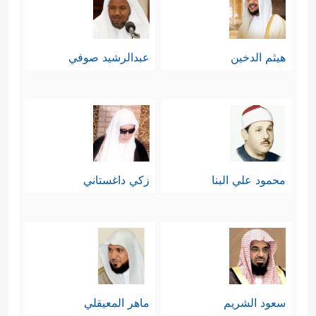
هيثم الدخين
عبدالرشيد صوفي
محمود علي البنا
زكي داغستاني
سعود الشريم
ماهر المعيقلي