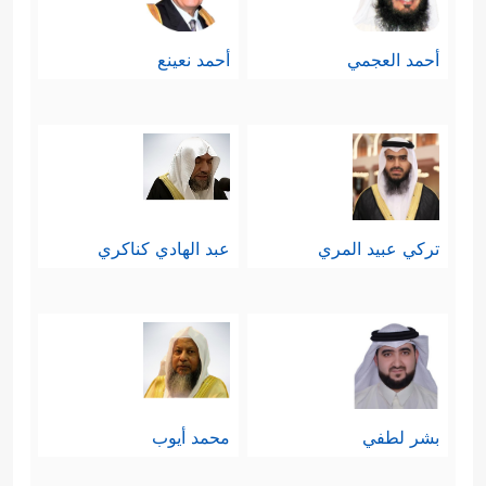
أحمد العجمي
أحمد نعينع
تركي عبيد المري
عبد الهادي كناكري
بشر لطفي
محمد أيوب