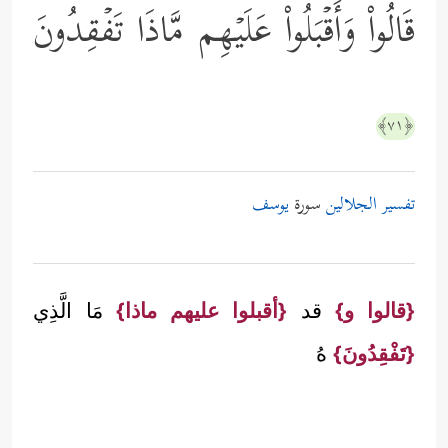
قَالُواْ وَأَقۡبَلُواْ عَلَیۡهِم مَّاذَا تَفۡقِدُونَ
﴿٧١﴾
تفسير الجلالين
سورة
يوسف
{قالوا و}
قد
{أقبلوا عليهم ماذا}
مَا الَّذِي
{تَفْقِدُونَ}
هُ