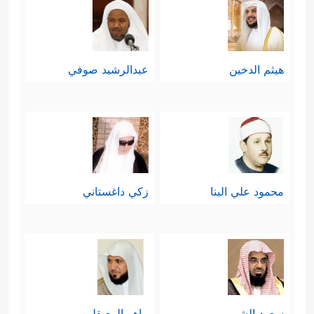
هيثم الدخين
عبدالرشيد صوفي
محمود علي البنا
زكي داغستاني
سعود الشريم
ماهر المعيقلي