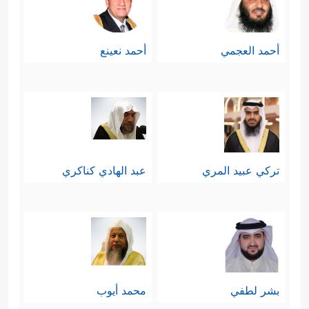
أحمد العجمي
أحمد نعينع
تركي عبيد المري
عبد الهادي كناكري
بشر لطفي
محمد أيوب