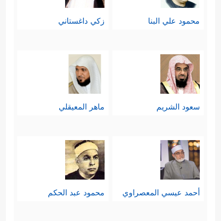
محمود علي البنا
زكي داغستاني
سعود الشريم
ماهر المعيقلي
أحمد عيسي المعصراوي
محمود عبد الحكم