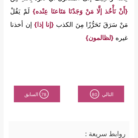
{أَنْ نَأْخُذ إلَّا مَنْ وَجَدْنَا مَتَاعنَا عِنْده}
لَمْ يَقُلْ
مَنْ سَرَقَ تَحَرُّزًا مِنَ الكذب
{إنا إذا}
إن أخذنا
غيره
{لظالمون}
التالي
السابق
78
80
روابط سريعة :