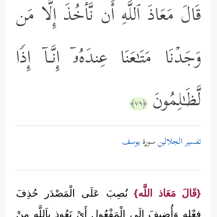
قَالَ مَعَاذَ ٱللَّهِ أَن نَّأۡخُذَ إِلَّا مَن
وَجَدۡنَا مَتَـٰعَنَا عِندَهُۥۤ إِنَّـاۤ إِذࣰا
لَّظَـٰلِمُونَ
﴿٧٩﴾
تفسير الجلالين
سورة
يوسف
{قَالَ مَعَاذ اللَّه}
نُصِبَ عَلَى الْمَصْدَر حُذِفَ
فِعْله وَأُضِيفَ إلَى الْمَفْعُول أَيْ نَعُوذ بِاَللَّهِ مِنْ