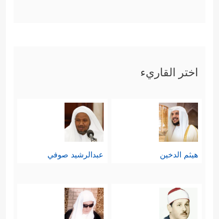
اختر القاريء
هيثم الدخين
عبدالرشيد صوفي