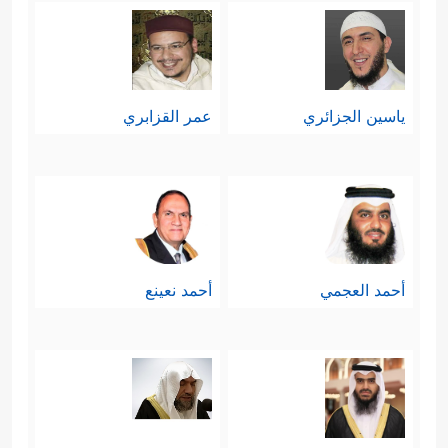
ياسين الجزائري
عمر القزابري
أحمد العجمي
أحمد نعينع