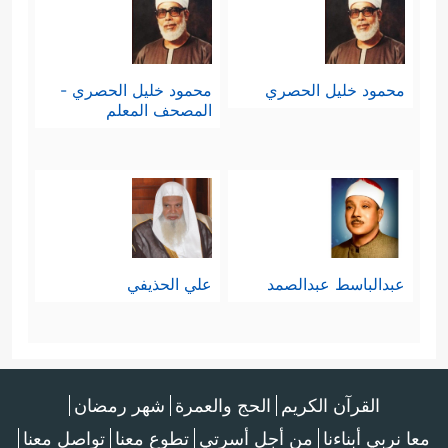
محمود خليل الحصري
محمود خليل الحصري -
المصحف المعلم
عبدالباسط عبدالصمد
علي الحذيفي
القرآن الكريم
الحج والعمرة
شهر رمضان
معا نربي أبناءنا
من أجل أسرتي
تطوع معنا
تواصل معنا