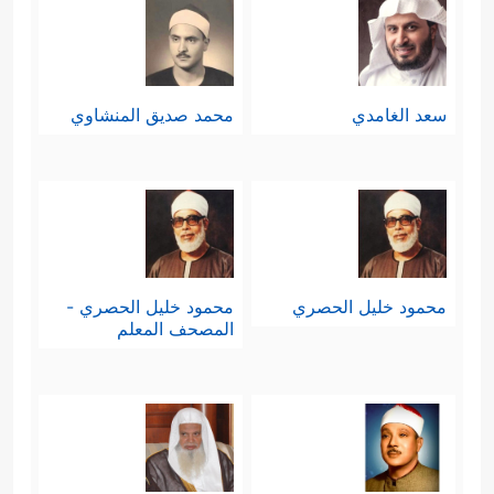
سعد الغامدي
محمد صديق المنشاوي
محمود خليل الحصري
محمود خليل الحصري -
المصحف المعلم