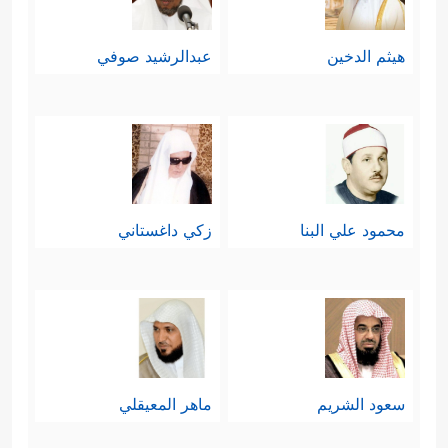
هيثم الدخين
عبدالرشيد صوفي
محمود علي البنا
زكي داغستاني
سعود الشريم
ماهر المعيقلي