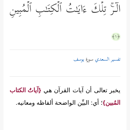
الۤـرۚ تِلۡكَ ءَایَـٰتُ ٱلۡكِتَـٰبِ ٱلۡمُبِینِ
﴿١﴾
تفسير السعدي
سورة
يوسف
يخبر تعالى أن آيات القرآن هي
{آياتُ الكتاب
المُبين}
؛ أي: البيِّن الواضحة ألفاظه ومعانيه.