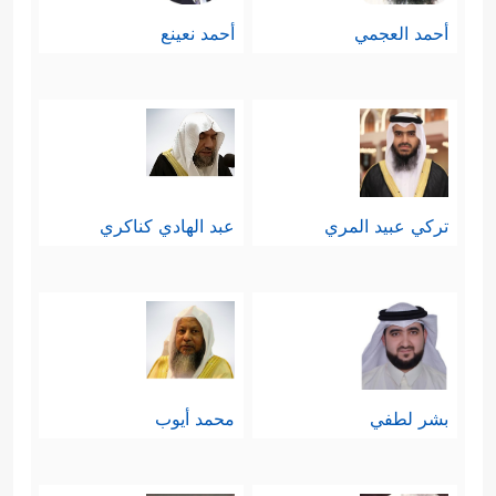
أحمد العجمي
أحمد نعينع
تركي عبيد المري
عبد الهادي كناكري
بشر لطفي
محمد أيوب