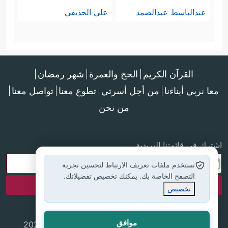
عبدالباسط عبدالصمد
علي الحذيفي
القرآن الكريم
الحج والعمرة
شهر رمضان
معا نربي أبناءنا
من أجل أسرتي
تطوع معنا
تواصل معنا
من نحن
اشترك في قائمتنا البريدية
نستخدم ملفات تعريف الارتباط لتحسين تجربة
التصفح الخاصة بك. يمكنك تخصيص تفضيلاتك.
تخصيص
موافق
جميع الحقوق محفوظة لموقع إسلام أون لاين © 2025