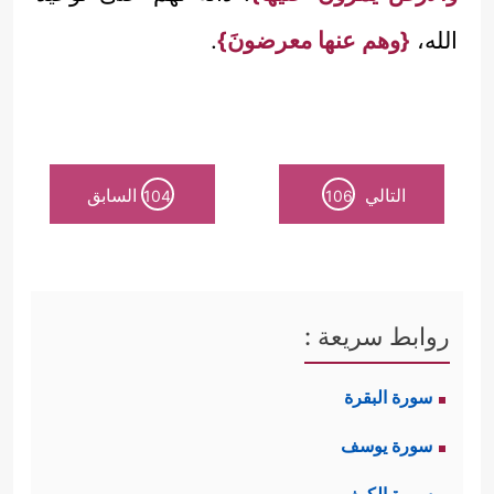
الله،
{وهم عنها معرضونَ}
.
التالي
السابق
104
106
روابط سريعة :
سورة البقرة
سورة يوسف