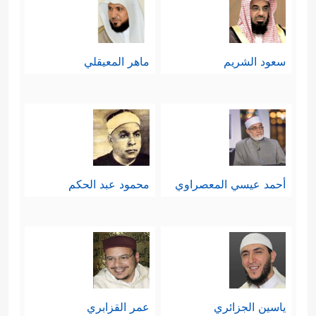
سعود الشريم
ماهر المعيقلي
أحمد عيسي المعصراوي
محمود عبد الحكم
ياسين الجزائري
عمر القزابري