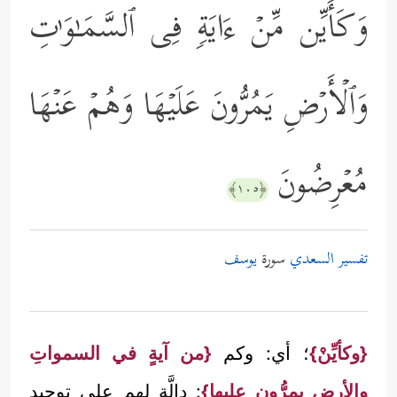
وَكَأَیِّن مِّنۡ ءَایَةࣲ فِی ٱلسَّمَـٰوَ ٰ⁠تِ
وَٱلۡأَرۡضِ یَمُرُّونَ عَلَیۡهَا وَهُمۡ عَنۡهَا
مُعۡرِضُونَ
﴿١٠٥﴾
تفسير السعدي
سورة
يوسف
{وكأيِّنْ}
؛ أي: وكم
{من آيةٍ في السمواتِ
والأرض يمرُّون عليها}
: دالَّة لهم على توحيد