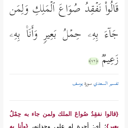
قَالُواْ نَفۡقِدُ صُوَاعَ ٱلۡمَلِكِ وَلِمَن
جَاۤءَ بِهِۦ حِمۡلُ بَعِیرࣲ وَأَنَا۠ بِهِۦ
زَعِیمࣱ
﴿٧٢﴾
تفسير السعدي
سورة
يوسف
{قالوا نفقِدُ صُواعَ الملك ولمن جاء به حِمْلُ
بعيرٍ}
؛ أي: أجرة له على وجدانه،
{وأنا به