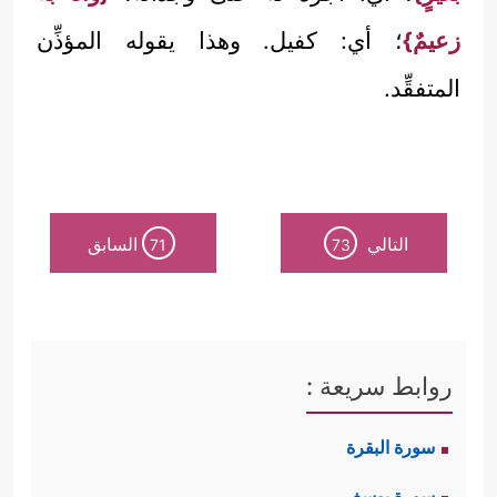
زعيمٌ}
؛ أي: كفيل. وهذا يقوله المؤذِّن
المتفقِّد.
التالي
السابق
71
73
روابط سريعة :
سورة البقرة
سورة يوسف