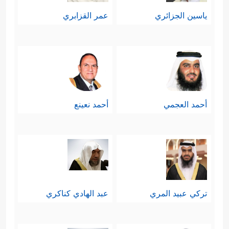
ياسين الجزائري
عمر القزابري
أحمد العجمي
أحمد نعينع
تركي عبيد المري
عبد الهادي كناكري