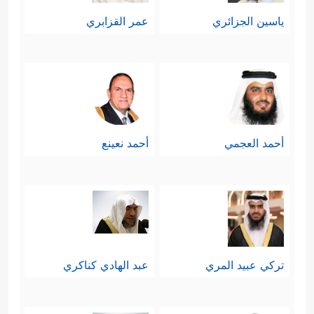
ياسين الجزائري
عمر القزابري
أحمد العجمي
أحمد نعينع
تركي عبيد المري
عبد الهادي كناكري