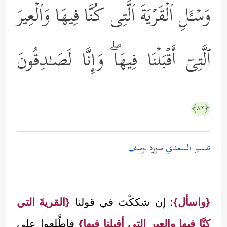
وَسۡـَٔلِ ٱلۡقَرۡیَةَ ٱلَّتِی كُنَّا فِیهَا وَٱلۡعِیرَ
ٱلَّتِیۤ أَقۡبَلۡنَا فِیهَاۖ وَإِنَّا لَصَـٰدِقُونَ
﴿٨٢﴾
تفسير السعدي
سورة
يوسف
{واسأل}
: إن شككْتَ في قولنا
{القريةَ التي
كنَّا فيها والعير التي أقبلنا فيها}
فاطَّلعوا على