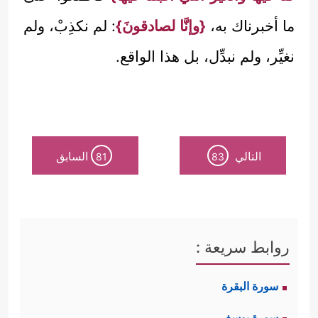
ما أخبرناك به،
{وإنَّا لصادقونَ}
: لم نكذِبْ، ولم
نغيِّر، ولم نبدِّل، بل هذا الواقع.
التالي
السابق
81
83
روابط سريعة :
سورة البقرة
سورة يوسف