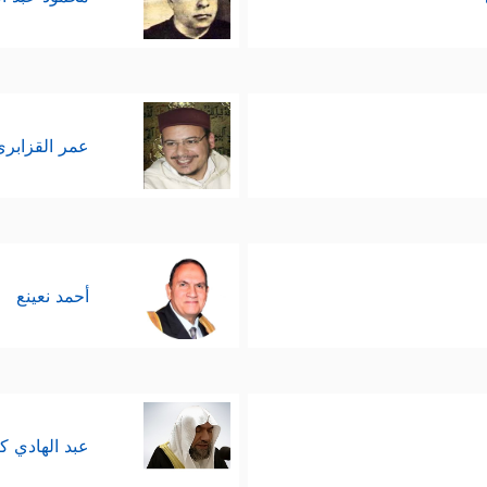
عمر القزابري
أحمد نعينع
عبد الهادي ك