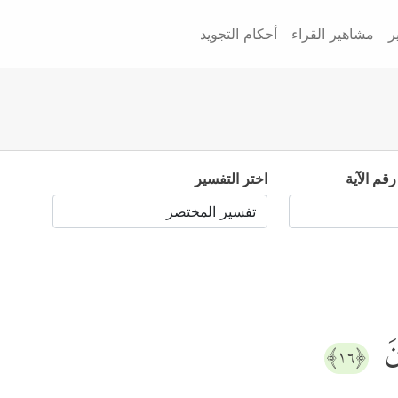
ر
مشاهير القراء
أحكام التجويد
رقم الآية
اختر التفسير
ونَ
﴿١٦﴾