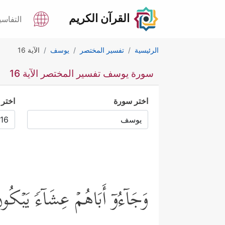
القرآن الكريم
التفاسي
الرئيسية
تفسير المختصر
يوسف
الآية 16
سورة يوسف تفسير المختصر الآية 16
اختر سورة
اختر 
وَجَاۤءُوۤ أَبَاهُمۡ عِشَاۤءࣰ یَبۡكُ