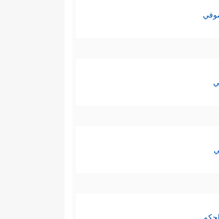
صوفي
ي
ي
لحكم