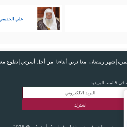
علي الحذيفي
عمرة
شهر رمضان
معا نربي أبناءنا
من أجل أسرتي
تطوع معن
في قائمتنا البريدية
جميع الحقوق محفوظة لموقع إسلام أون لاين © 2025