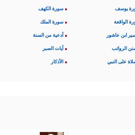
رة يوسف
سورة الكهف
ة الواقعة
سورة الملك
ير ابن عاشور
أدعية من السنة
نن الرواتب
آيات الصبر
لاة على النبي
الأذكار