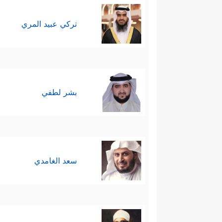
تركي عبيد المري
بشر لطفي
سعد الغامدي