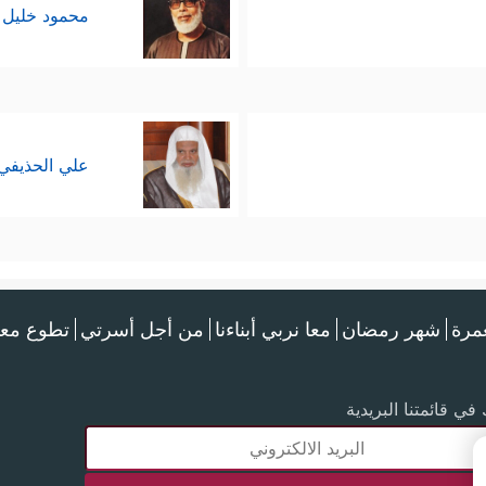
محمود خليل 
علي الحذيفي
عمرة
شهر رمضان
معا نربي أبناءنا
من أجل أسرتي
تطوع معن
في قائمتنا البريدية