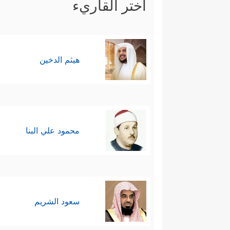
اختر القاريء
هيثم الدخين
محمود علي البنا
سعود الشريم