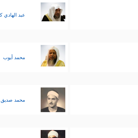
عبد الهادي ك
محمد أيوب
محمد صديق 