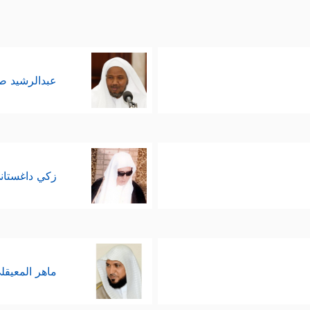
عبدالرشيد 
زكي داغستان
ماهر المعيقل