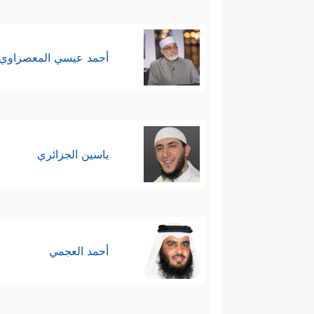
أحمد عيسي المعصراوي
ياسين الجزائري
أحمد العجمي