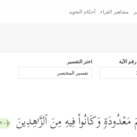
ر
مشاهير القراء
أحكام التجويد
رقم الآية
اختر التفسير
َ مَعۡدُودَةࣲ وَكَانُواْ فِیهِ مِنَ ٱلزَّ ٰ⁠هِدِینَ
﴿٢٠﴾