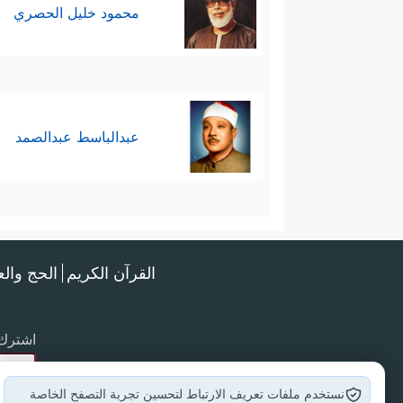
محمود خليل الحصري
عبدالباسط عبدالصمد
القرآن الكريم
الحج وال
اشترك 
نستخدم ملفات تعريف الارتباط لتحسين تجربة التصفح الخاصة