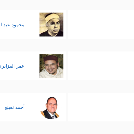
محمود عبد ا
عمر القزابري
أحمد نعينع