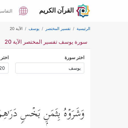
القرآن الكريم
التفاسي
الرئيسية
تفسير المختصر
يوسف
الآية 20
سورة يوسف تفسير المختصر الآية 20
اختر سورة
اختر 
وَشَرَوۡهُ بِثَمَنِۭ بَخۡسࣲ دَرَ ٰ⁠هِم