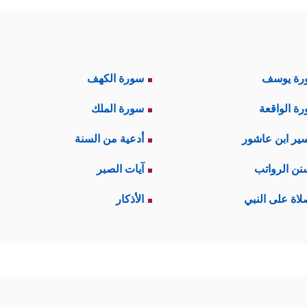
رة يوسف
سورة الكهف
ة الواقعة
سورة الملك
ير ابن عاشور
أدعية من السنة
نن الرواتب
آيات الصبر
لاة على النبي
الأذكار