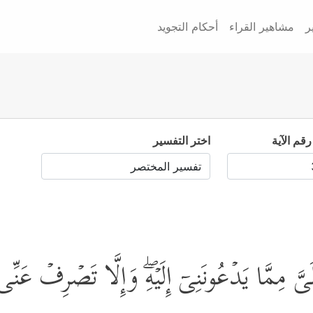
ر
مشاهير القراء
أحكام التجويد
رقم الآية
اختر التفسير
 مِمَّا یَدۡعُونَنِیۤ إِلَیۡهِۖ وَإِلَّا تَصۡرِفۡ عَنِّ