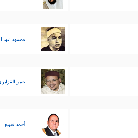
محمود عبد ا
عمر القزابري
أحمد نعينع