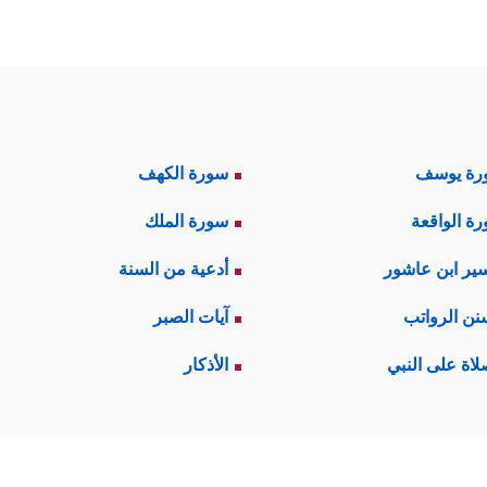
رة يوسف
سورة الكهف
ة الواقعة
سورة الملك
ير ابن عاشور
أدعية من السنة
نن الرواتب
آيات الصبر
لاة على النبي
الأذكار