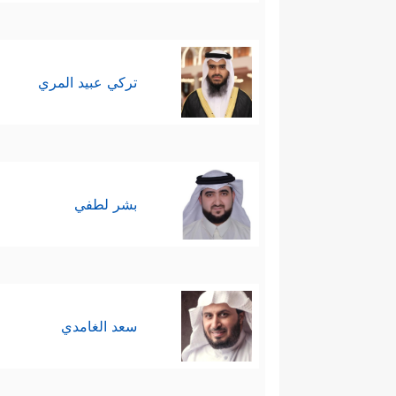
تركي عبيد المري
بشر لطفي
سعد الغامدي