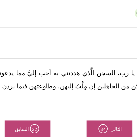
يا رب، السجن الَّذي هددتني به أحب إليَّ مما يدعو
من الجاهلين إن مِلْتُ إليهن، وطاوعتهن فيما يردن 
التالي
السابق
32
34