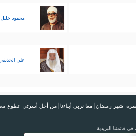
محمود خليل 
علي الحذيفي
عمرة
شهر رمضان
معا نربي أبناءنا
من أجل أسرتي
تطوع معن
في قائمتنا البريدية