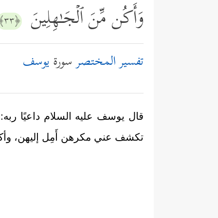
وَأَكُن مِّنَ ٱلۡجَـٰهِلِینَ
﴿٣٣﴾
تفسير المختصر
سورة
يوسف
قال يوسف عليه السلام داعيًا ربه: 
تكشف عني مكرهن أَمِل إليهن، وأكن 