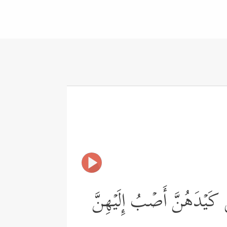
ی كَیۡدَهُنَّ أَصۡبُ إِلَیۡهِنَّ