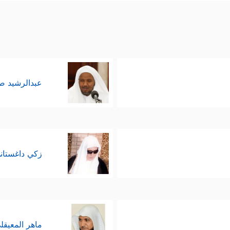
عبدالرشيد 
زكي داغستان
ماهر المعيقل