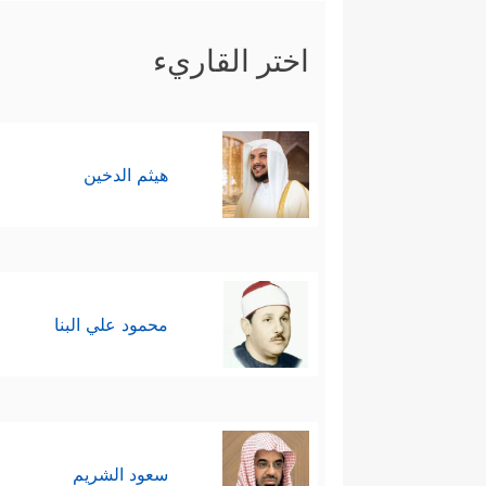
اختر القاريء
هيثم الدخين
محمود علي البنا
سعود الشريم