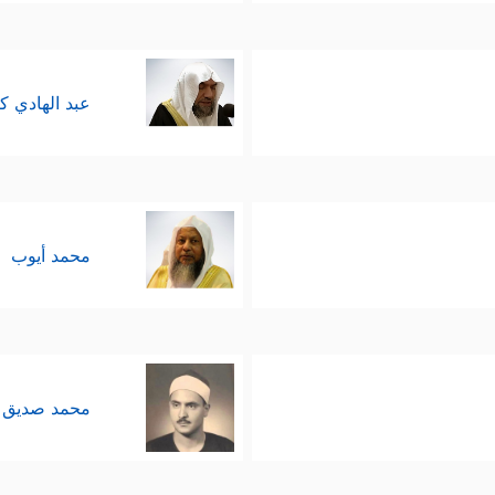
عبد الهادي ك
محمد أيوب
محمد صديق 