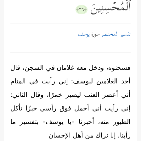
ٱلۡمُحۡسِنِینَ
﴿٣٦﴾
تفسير المختصر
سورة
يوسف
فسجنوه، ودخل معه غلامان في السجن، قال
أحد الغلامين ليوسف: إني رأيت في المنام
أني أعصر العنب ليصير خمرًا، وقال الثاني:
إني رأيت أني أحمل فوق رأسي خبزًا تأكل
الطيور منه، أخبرنا -يا يوسف- بتفسير ما
رأينا، إنا نراك من أهل الإحسان