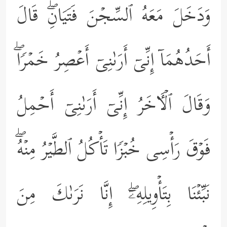
وَدَخَلَ مَعَهُ ٱلسِّجۡنَ فَتَیَانِۖ قَالَ
أَحَدُهُمَاۤ إِنِّیۤ أَرَىٰنِیۤ أَعۡصِرُ خَمۡرࣰاۖ
وَقَالَ ٱلۡـَٔاخَرُ إِنِّیۤ أَرَىٰنِیۤ أَحۡمِلُ
فَوۡقَ رَأۡسِی خُبۡزࣰا تَأۡكُلُ ٱلطَّیۡرُ مِنۡهُۖ
نَبِّئۡنَا بِتَأۡوِیلِهِۦۤۖ إِنَّا نَرَىٰكَ مِنَ