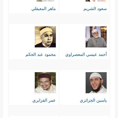
سعود الشريم
ماهر المعيقلي
أحمد عيسي المعصراوي
محمود عبد الحكم
ياسين الجزائري
عمر القزابري