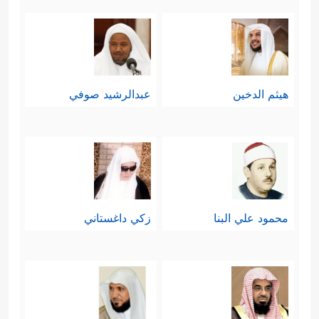
هيثم الدخين
عبدالرشيد صوفي
محمود علي البنا
زكي داغستاني