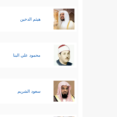
هيثم الدخين
محمود علي البنا
سعود الشريم