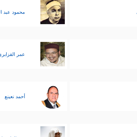
محمود عبد ا
عمر القزابري
أحمد نعينع