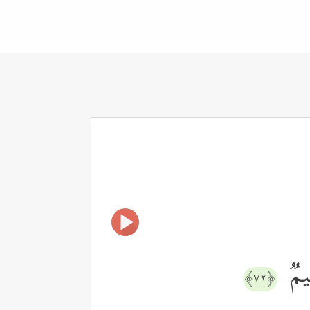
ِیمࣱ
﴿٧٢﴾