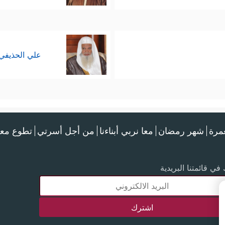
علي الحذيفي
عمرة
شهر رمضان
معا نربي أبناءنا
من أجل أسرتي
تطوع معن
في قائمتنا البريدية