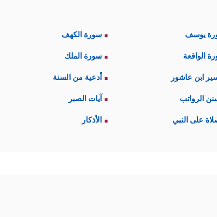
رة يوسف
سورة الكهف
ة الواقعة
سورة الملك
ير ابن عاشور
أدعية من السنة
نن الرواتب
آيات الصبر
لاة على النبي
الأذكار