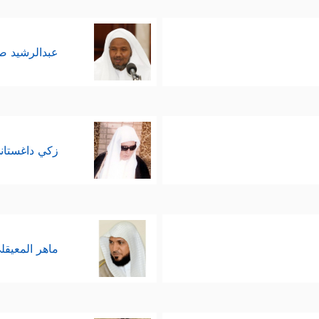
عبدالرشيد 
زكي داغستان
ماهر المعيقل