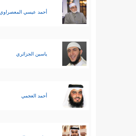
أحمد عيسي المعصراوي
ياسين الجزائري
أحمد العجمي