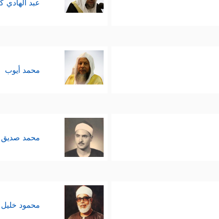
عبد الهادي ك
محمد أيوب
محمد صديق 
محمود خليل 