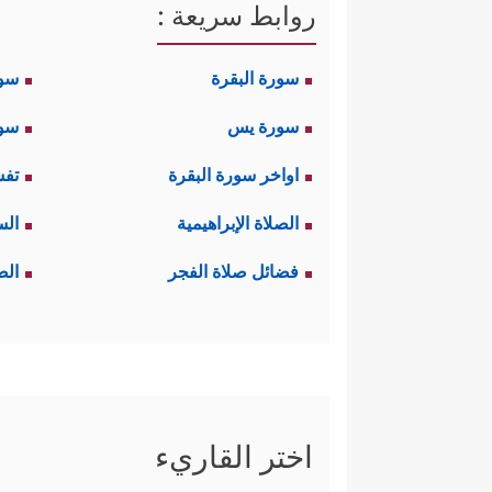
روابط سريعة :
سورة البقرة
سو
سورة يس
سور
اواخر سورة البقرة
تفس
الصلاة الإبراهيمية
الس
فضائل صلاة الفجر
الص
اختر القاريء