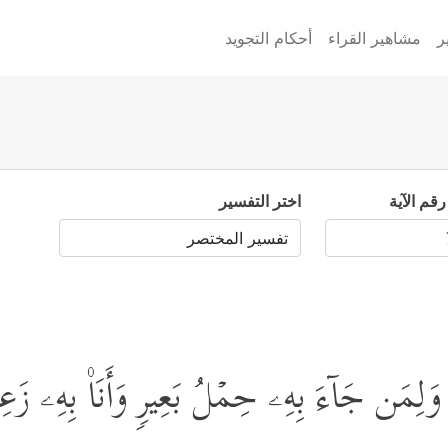
ر
مشاهير القراء
أحكام التجويد
رقم الآية
اختر التفسير
وَلِمَن جَاۤءَ بِهِۦ حِمۡلُ بَعِیرࣲ وَأَنَا۠ بِهِۦ زَع