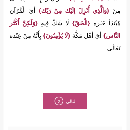
مِنْ
{وَاَلَّذِي أُنْزِلَ إلَيْك مِنْ رَبّك}
أَيْ الْقُرْآن
مُبْتَدَأ خَبَره
{الْحَقّ}
لَا شَكّ فِيهِ
{وَلَكِنَّ أَكْثَر
النَّاس}
أَيْ أَهْل مَكَّة
{لَا يُؤْمِنُونَ}
بِأَنَّهُ مِنْ عِنْده
تَعَالَى
التالي
2