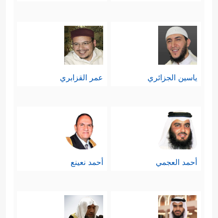
ياسين الجزائري
عمر القزابري
أحمد العجمي
أحمد نعينع