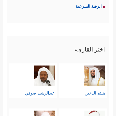
الرقية الشرعية
اختر القاريء
هيثم الدخين
عبدالرشيد صوفي