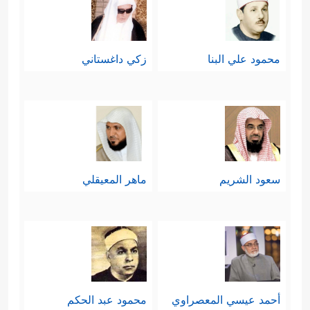
محمود علي البنا
زكي داغستاني
سعود الشريم
ماهر المعيقلي
أحمد عيسي المعصراوي
محمود عبد الحكم