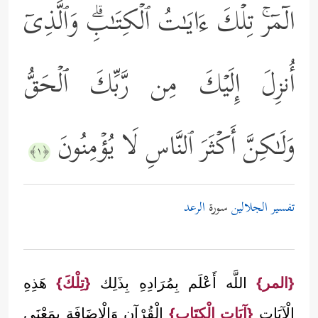
الۤمۤرۚ تِلۡكَ ءَایَـٰتُ ٱلۡكِتَـٰبِۗ وَٱلَّذِیۤ
أُنزِلَ إِلَیۡكَ مِن رَّبِّكَ ٱلۡحَقُّ
وَلَـٰكِنَّ أَكۡثَرَ ٱلنَّاسِ لَا یُؤۡمِنُونَ
﴿١﴾
تفسير الجلالين
سورة
الرعد
{المر}
اللَّه أَعْلَم بِمُرَادِهِ بِذَلِك
{تِلْكَ}
هَذِهِ
الْآيَات
{آيَات الْكِتَاب}
الْقُرْآن وَالْإِضَافَة بِمَعْنَى