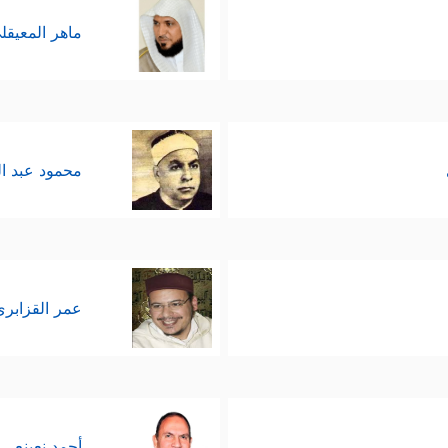
ماهر المعيقل
محمود عبد ا
عمر القزابري
أحمد نعينع