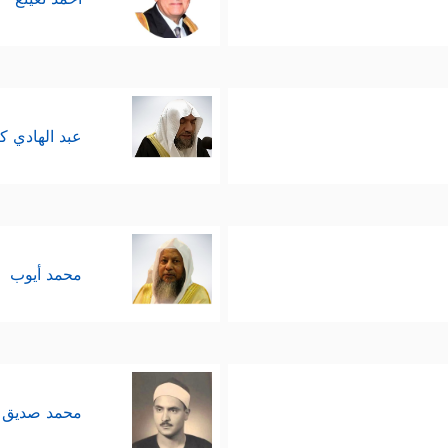
عبد الهادي ك
محمد أيوب
محمد صديق 