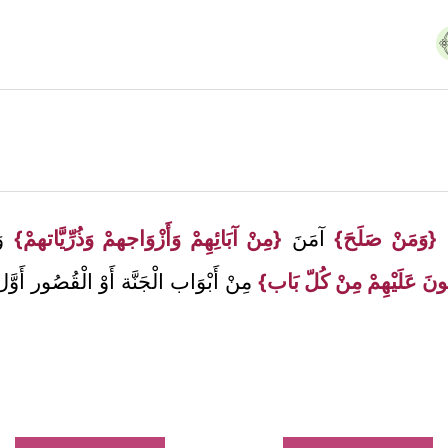
{وَمَنْ صَلَحَ}
آمَنَ
{مِنْ آبَائِهِمْ وَأَزْوَاجهمْ وَذُرِّيَّاتهمْ}
وَإ
لُونَ عَلَيْهِمْ مِنْ كُلّ بَاب}
مِنْ أَبْوَاب الْجَنَّة أَوْ الْقُصُور أَوَّل د