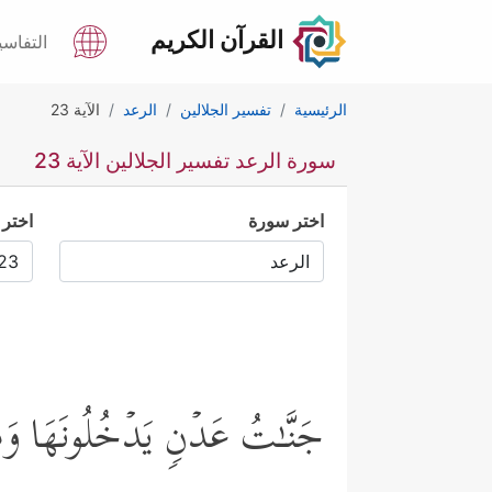
القرآن الكريم
التفاسي
الرئيسية
تفسير الجلالين
الرعد
الآية 23
سورة الرعد تفسير الجلالين الآية 23
اختر سورة
اختر 
جَنَّـٰتُ عَدۡنࣲ یَدۡخُلُونَهَا وَمَن صَ