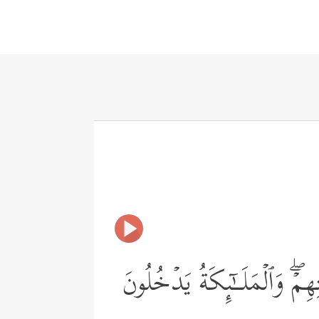
مۡۖ وَٱلۡمَلَــٰۤىِٕكَةُ یَدۡخُلُونَ