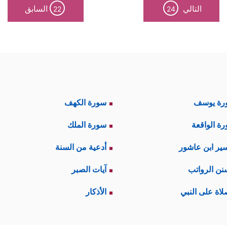
التالي
السابق
22
24
رة يوسف
سورة الكهف
ة الواقعة
سورة الملك
ير ابن عاشور
أدعية من السنة
نن الرواتب
آيات الصبر
لاة على النبي
الأذكار