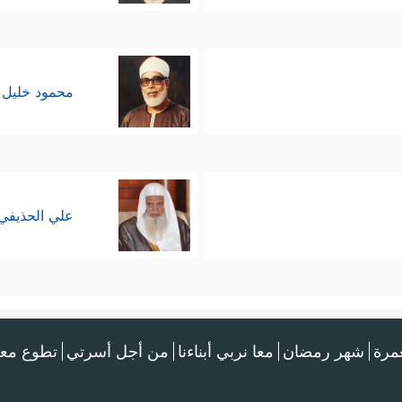
محمود خليل 
علي الحذيفي
عمرة
شهر رمضان
معا نربي أبناءنا
من أجل أسرتي
تطوع معن