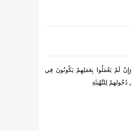
ِنْ لَمْ يَعْمَلُوا بِعَمَلِهِمْ يَكُونُونَ فِي
ُخُولهمْ لِلتَّهْنِئَةِ