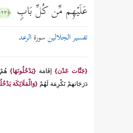
عَلَیۡهِم مِّن كُلِّ بَابࣲ
﴿٢٣﴾
تفسير الجلالين
سورة
الرعد
{جَنَّات عَدْن}
إقَامَة
{يَدْخُلُونَهَا}
هُمْ
دَرَجَاتهمْ تَكْرِمَة لَهُمْ
{وَالْمَلَائِكَة يَدْخُ