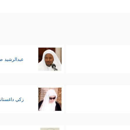
عبدالرشيد 
زكي داغستان