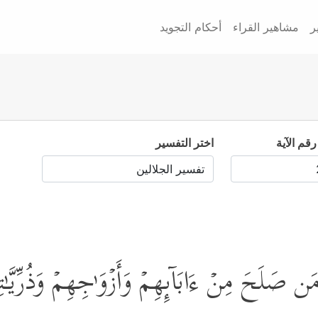
ر
مشاهير القراء
أحكام التجويد
رقم الآية
اختر التفسير
لَحَ مِنۡ ءَابَاۤىِٕهِمۡ وَأَزۡوَ ٰ⁠جِهِمۡ وَذُرِّیَّـٰتِهِ