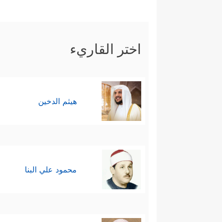
اختر القاريء
هيثم الدخين
محمود علي البنا