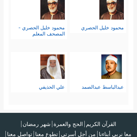
محمود خليل الحصري
محمود خليل الحصري -
المصحف المعلم
عبدالباسط عبدالصمد
علي الحذيفي
القرآن الكريم
الحج والعمرة
شهر رمضان
معا نربي أبناءنا
من أجل أسرتي
تطوع معنا
تواصل معنا