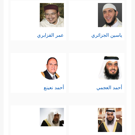
ياسين الجزائري
عمر القزابري
أحمد العجمي
أحمد نعينع