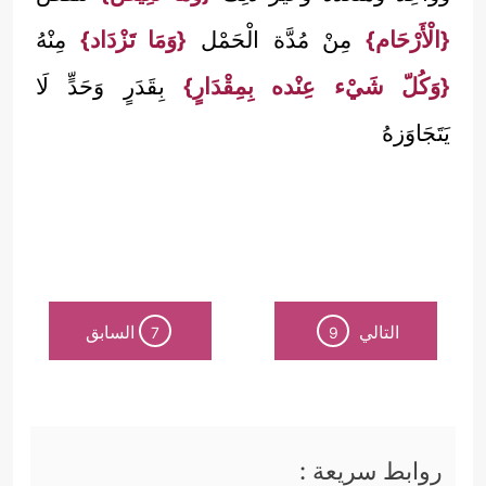
{الْأَرْحَام}
مِنْ مُدَّة الْحَمْل
{وَمَا تَزْدَاد}
مِنْهُ
{وَكُلّ شَيْء عِنْده بِمِقْدَارٍ}
بِقَدَرٍ وَحَدٍّ لَا
يَتَجَاوَزهُ
التالي
السابق
7
9
روابط سريعة :