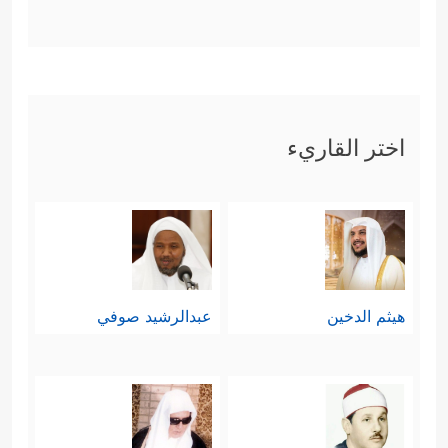
اختر القاريء
هيثم الدخين
عبدالرشيد صوفي