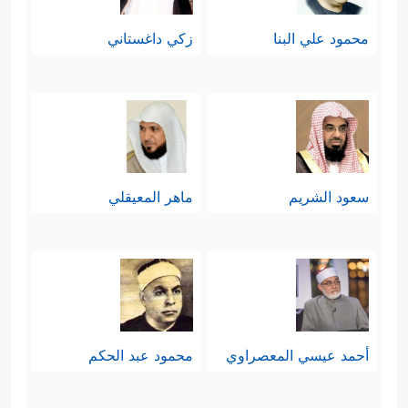
محمود علي البنا
زكي داغستاني
سعود الشريم
ماهر المعيقلي
أحمد عيسي المعصراوي
محمود عبد الحكم