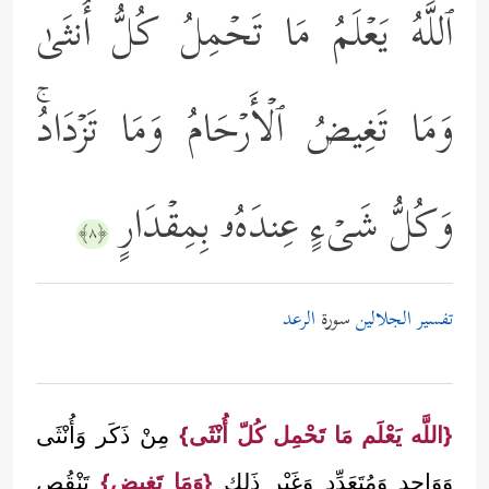
ٱللَّهُ یَعۡلَمُ مَا تَحۡمِلُ كُلُّ أُنثَىٰ
وَمَا تَغِیضُ ٱلۡأَرۡحَامُ وَمَا تَزۡدَادُۚ
وَكُلُّ شَیۡءٍ عِندَهُۥ بِمِقۡدَارٍ
﴿٨﴾
تفسير الجلالين
سورة
الرعد
{اللَّه يَعْلَم مَا تَحْمِل كُلّ أُنْثَى}
مِنْ ذَكَر وَأُنْثَى
وَوَاحِد وَمُتَعَدِّد وَغَيْر ذَلِك
{وَمَا تَغِيض}
تَنْقُص