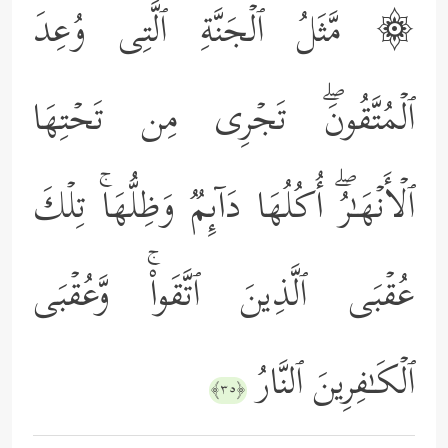
۞ مَّثَلُ ٱلۡجَنَّةِ ٱلَّتِی وُعِدَ
ٱلۡمُتَّقُونَۖ تَجۡرِی مِن تَحۡتِهَا
ٱلۡأَنۡهَـٰرُۖ أُكُلُهَا دَاۤىِٕمࣱ وَظِلُّهَاۚ تِلۡكَ
عُقۡبَى ٱلَّذِینَ ٱتَّقَواْۚ وَّعُقۡبَى
ٱلۡكَـٰفِرِینَ ٱلنَّارُ
﴿٣٥﴾