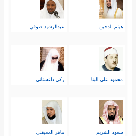
هيثم الدخين
عبدالرشيد صوفي
محمود علي البنا
زكي داغستاني
سعود الشريم
ماهر المعيقلي