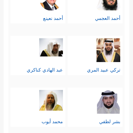
أحمد العجمي
أحمد نعينع
تركي عبيد المري
عبد الهادي كناكري
بشر لطفي
محمد أيوب