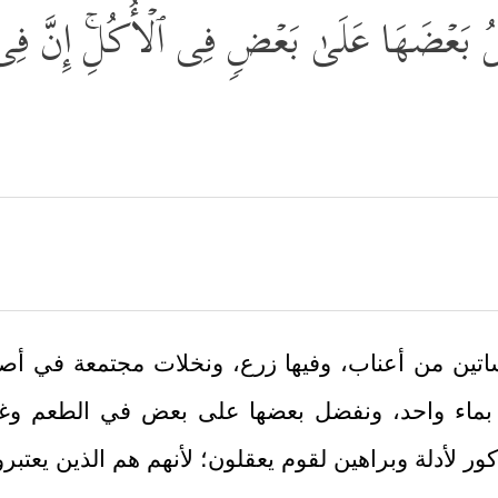
لُ بَعۡضَهَا عَلَىٰ بَعۡضࣲ فِی ٱلۡأُكُلِۚ إِنَّ فِی ذَ ٰ
ساتين من أعناب، وفيها زرع، ونخلات مجتمعة في أص
وع بماء واحد، ونفضل بعضها على بعض في الطعم وغي
ور لأدلة وبراهين لقوم يعقلون؛ لأنهم هم الذين يعتبر