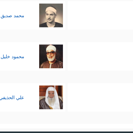
محمد صديق 
محمود خليل 
علي الحذيفي