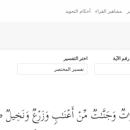
ر
مشاهير القراء
أحكام التجويد
رقم الآية
اختر التفسير
ٰ⁠تࣱ وَجَنَّـٰتࣱ مِّنۡ أَعۡنَـٰبࣲ وَزَرۡعࣱ وَنَخِیلࣱ ص