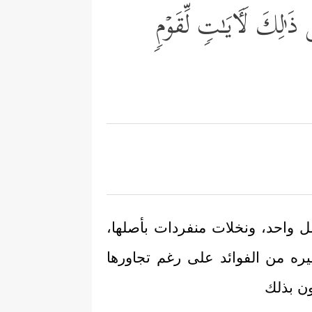
⁠لِكَ لَـَٔایَـٰتࣲ لِّقَوۡمࣲ
ل واحد، ونخلات منفردات بأصلها،
ره من الفوائد على رغم تجاورها
ون بذلك