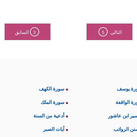
التالي
السابق
3
5
رة يوسف
سورة الكهف
ة الواقعة
سورة الملك
ير ابن عاشور
أدعية من السنة
نن الرواتب
آيات الصبر