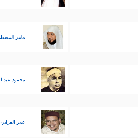
ماهر المعيقل
محمود عبد ا
عمر القزابري