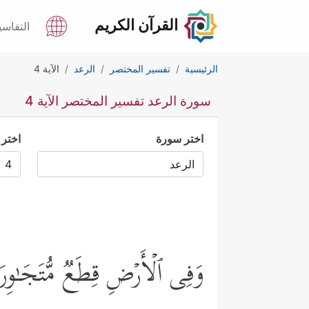
القرآن الكريم
التفاسي
الرئيسية
تفسير المختصر
الرعد
الآية 4
سورة الرعد تفسير المختصر الآية 4
اختر سورة
اختر 
وَفِی ٱلۡأَرۡضِ قِطَعࣱ مُّتَجَـٰوِرَ 