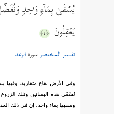
یُسۡقَىٰ بِمَاۤءࣲ وَ ٰ⁠حِدࣲ وَنُفَضِّ
یَعۡقِلُونَ
﴿٤﴾
تفسير المختصر
سورة
الرعد
وفي الأرض بقاع متقاربة، وفيها ب
تُسْقَى هذه البساتين وتلك الزر
وسقيها بماء واحد، إن في ذلك المذك