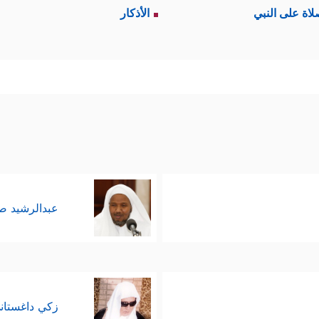
لاة على النبي
الأذكار
عبدالرشيد 
زكي داغستان