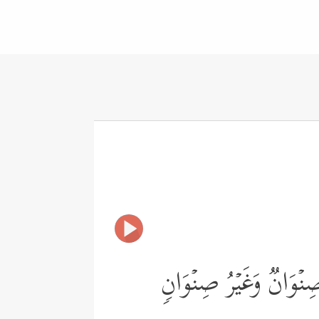
ِنۡوَانࣱ وَغَیۡرُ صِنۡوَانࣲ