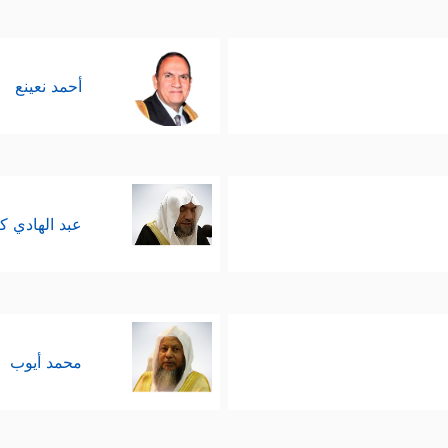
أحمد نعينع
عبد الهادي ك
محمد أيوب