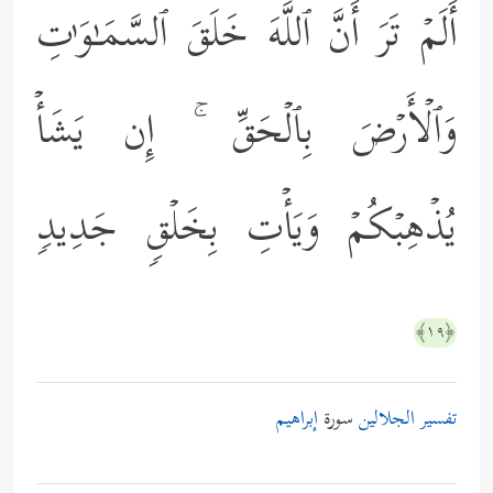
أَلَمۡ تَرَ أَنَّ ٱللَّهَ خَلَقَ ٱلسَّمَـٰوَ ٰ⁠تِ
وَٱلۡأَرۡضَ بِٱلۡحَقِّ ۚ إِن یَشَأۡ
یُذۡهِبۡكُمۡ وَیَأۡتِ بِخَلۡقࣲ جَدِیدࣲ
﴿١٩﴾
تفسير الجلالين
سورة
إبراهيم