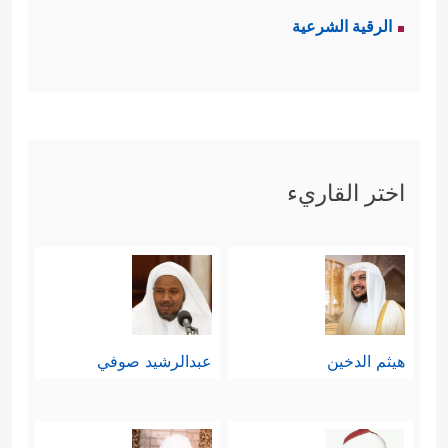
الرقية الشرعية
اختر القاريء
هيثم الدخين
عبدالرشيد صوفي