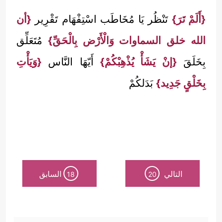
{أَلَمْ تَرَ}
تَنْظُر يَا مُخَاطَب اسْتِفْهَام تَقْرِير
{أن
الله خلق السماوات وَالْأَرْض بِالْحَقِّ}
مُتَعَلِّق
بِخَلَقَ
{إنْ يَشَأْ يُذْهِبْكُمْ}
أَيّهَا النَّاس
{وَيَأْتِ
بِخَلْقٍ جَدِيد}
بَدَلكُمْ
التالي
السابق
18
20