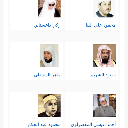
محمود علي البنا
زكي داغستاني
سعود الشريم
ماهر المعيقلي
أحمد عيسي المعصراوي
محمود عبد الحكم