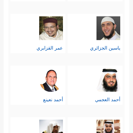
ياسين الجزائري
عمر القزابري
أحمد العجمي
أحمد نعينع