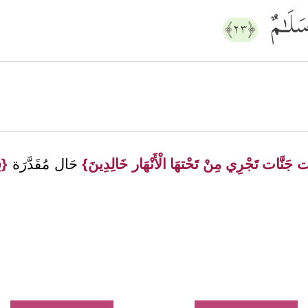
سَلَـٰمٌ
﴿٢٣﴾
ات جَنَّات تَجْرِي مِنْ تَحْتهَا الْأَنْهَار خَالِدِينَ}
حَال مُقَدَّرَة
{فِ