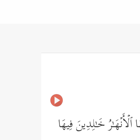
ٱلۡأَنۡهَـٰرُ خَـٰلِدِینَ فِیهَا