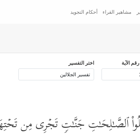
ر
مشاهير القراء
أحكام التجويد
رقم الآية
اختر التفسير
ِلُواْ ٱلصَّـٰلِحَـٰتِ جَنَّـٰتࣲ تَجۡرِی مِن تَحۡتِهَا 