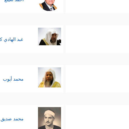
عبد الهادي ك
محمد أيوب
محمد صديق 