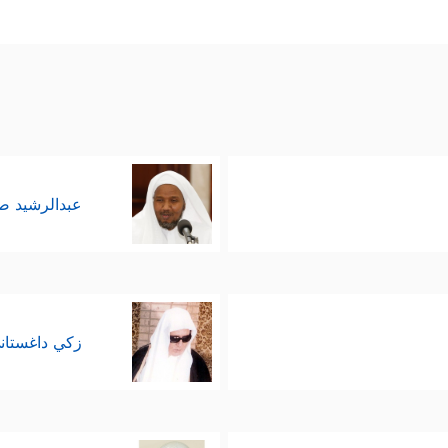
عبدالرشيد 
زكي داغستان