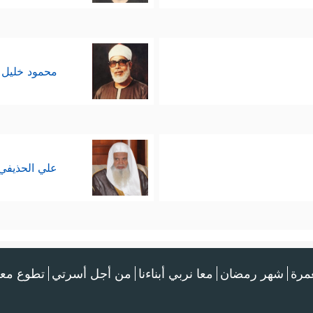
محمود خليل 
علي الحذيفي
عمرة
شهر رمضان
معا نربي أبناءنا
من أجل أسرتي
تطوع معن