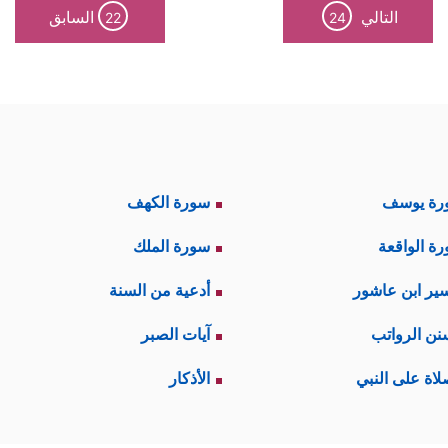
التالي
السابق
22
24
رة يوسف
سورة الكهف
ة الواقعة
سورة الملك
ير ابن عاشور
أدعية من السنة
نن الرواتب
آيات الصبر
لاة على النبي
الأذكار