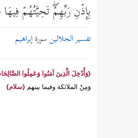
بِإِذۡنِ رَبِّهِمۡۖ تَحِیَّتُهُمۡ فِیهَا 
تفسير الجلالين
سورة
إبراهيم
{وَأُدْخِلَ الَّذِينَ آمَنُوا وَعَمِلُوا الصَّالِحَ
وَمِنْ الملائكة وفيما بينهم
{سلام}