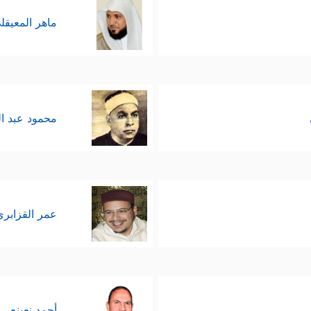
ماهر المعيقل
محمود عبد ا
عمر القزابري
أحمد نعينع