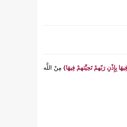
يهَا بِإِذْنِ رَبّهمْ تَحِيَّتهمْ فِيهَا}
مِنْ اللَّه