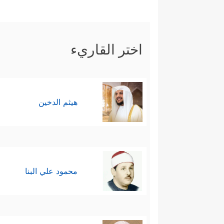
اختر القاريء
هيثم الدخين
محمود علي البنا