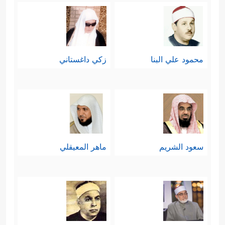
محمود علي البنا
زكي داغستاني
سعود الشريم
ماهر المعيقلي