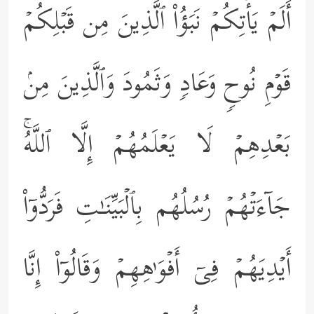
أَلَمۡ یَأۡتِكُمۡ نَبَؤُاْ ٱلَّذِینَ مِن قَبۡلِكُمۡ
قَوۡمِ نُوحࣲ وَعَادࣲ وَثَمُودَ وَٱلَّذِینَ مِنۢ
بَعۡدِهِمۡ لَا یَعۡلَمُهُمۡ إِلَّا ٱللَّهُۚ
جَاۤءَتۡهُمۡ رُسُلُهُم بِٱلۡبَیِّنَـٰتِ فَرَدُّوۤاْ
أَیۡدِیَهُمۡ فِیۤ أَفۡوَ ٰ⁠هِهِمۡ وَقَالُوۤاْ إِنَّا