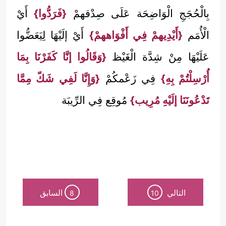
بِالْحُجَجِ الْوَاضِحَة عَلَى صِدْقهمْ
{فَرَدُّوا}
أَيْ
الْأُمَم
{أَيْدِيهمْ فِي أَفْوَاههمْ}
أَيْ إلَيْهَا لِيَعَضُّوا
عَلَيْهَا مِنْ شِدَّة الْغَيْظ
{وَقَالُوا إنَّا كَفَرْنَا بِمَا
أُرْسِلْتُمْ بِهِ}
فِي زَعْمكُمْ
{وَإِنَّا لَفِي شَكّ مِمَّا
تَدْعُونَنَا إلَيْهِ مُرِيب}
مُوقِع فِي الرِّيبَة
التالي
السابق
8
10