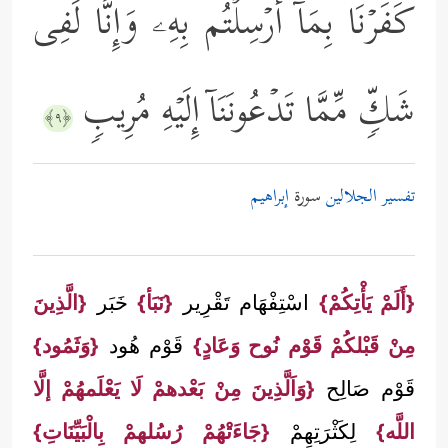
كَفَرۡنَا بِمَاۤ أُرۡسِلۡتُم بِهِۦ وَإِنَّا لَفِی
شَكࣲّ مِّمَّا تَدۡعُونَنَاۤ إِلَیۡهِ مُرِیبࣲ
﴿٩﴾
تفسير الجلالين
سورة
إبراهيم
{أَلَمْ يَأْتِكُمْ}
اسْتِفْهَام تَقْرِير
{نَبَأ}
خَبَر
{الَّذِينَ
مِنْ قَبْلكُمْ قَوْم نُوح وَعَادٍ}
قَوْم هُود
{وَثَمُود}
قَوْم صَالِح
{وَاَلَّذِينَ مِنْ بَعْدهمْ لَا يَعْلَمهُمْ إلَّا
اللَّه}
لِكَثْرَتِهِمْ
{جَاءَتْهُمْ رُسُلهمْ بِالْبَيِّنَاتِ}