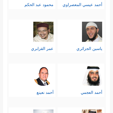
أحمد عيسي المعصراوي
محمود عبد الحكم
ياسين الجزائري
عمر القزابري
أحمد العجمي
أحمد نعينع