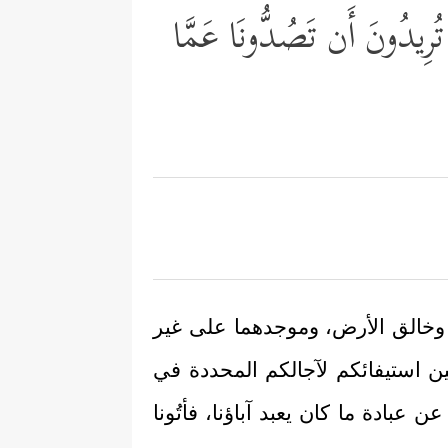
َا تُرِیدُونَ أَن تَصُدُّونَا عَمَّا
ت وخالق الأرض، وموجدهما على غير
ن استيفائكم لآجالكم المحددة في
 عبادة ما كان يعبد آباؤنا، فأتُونا