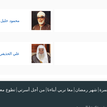
محمود خليل 
علي الحذيفي
عمرة
شهر رمضان
معا نربي أبناءنا
من أجل أسرتي
تطوع معن