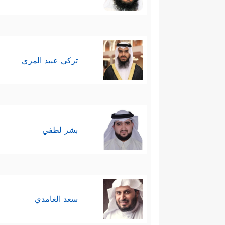
تركي عبيد المري
بشر لطفي
سعد الغامدي