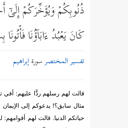
ذُنُوبِكُمۡ وَیُؤَخِّرَكُمۡ إِلَىٰۤ أَجَ
كَانَ یَعۡبُدُ ءَابَاۤؤُنَا فَأۡتُونَا ب
تفسير المختصر
سورة
إبراهيم
قالت لهم رسلهم ردًّا عليهم: أفي 
مثال سابق؟! يدعوكم إلى الإيمان 
حياتكم الدنيا. قالت لهم أقوامهم: لس