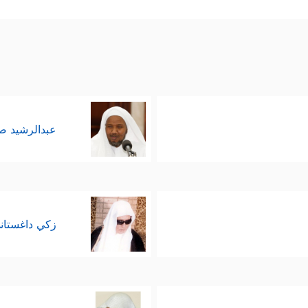
عبدالرشيد 
زكي داغستان