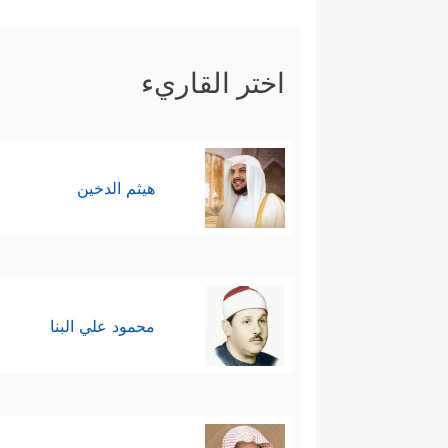
اختر القاريء
هيثم الدخين
محمود علي البنا