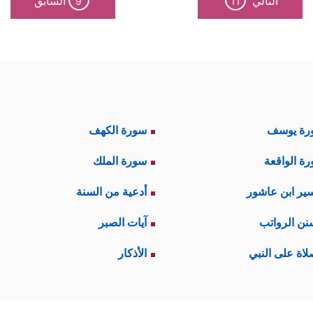
التالي
السابق
9
11
رة يوسف
سورة الكهف
ة الواقعة
سورة الملك
ير ابن عاشور
أدعية من السنة
نن الرواتب
آيات الصبر
لاة على النبي
الأذكار