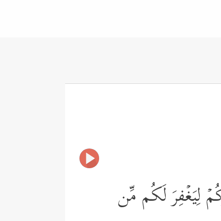
مۡ لِیَغۡفِرَ لَكُم مِّن