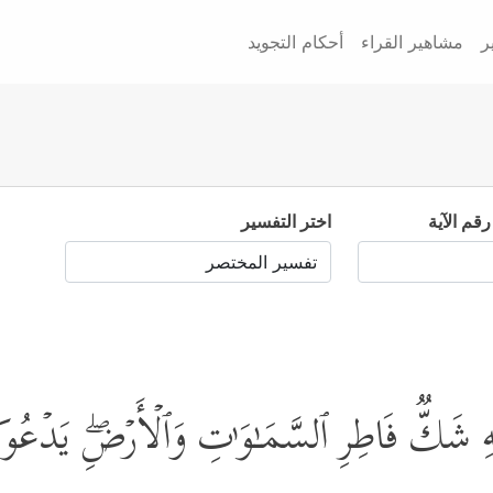
ر
مشاهير القراء
أحكام التجويد
رقم الآية
اختر التفسير
شَكࣱّ فَاطِرِ ٱلسَّمَـٰوَ ٰ⁠تِ وَٱلۡأَرۡضِۖ یَدۡعُوكُ