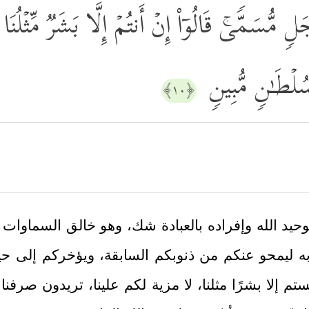
لࣲ مُّسَمࣰّىۚ قَالُوۤاْ إِنۡ أَنتُمۡ إِلَّا بَشَرࣱ مِّثۡلُن
ِسُلۡطَـٰنࣲ مُّبِینࣲ
﴿١٠﴾
توحيد الله وإفراده بالعبادة شك، وهو خالق السماوا
به ليمحو عنكم من ذنوبكم السابقة، ويؤخركم إلى حي
تم إلا بشرًا مثلنا، لا مزية لكم علينا، تريدون صرفنا عن