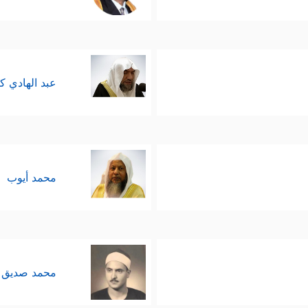
عبد الهادي ك
محمد أيوب
محمد صديق 