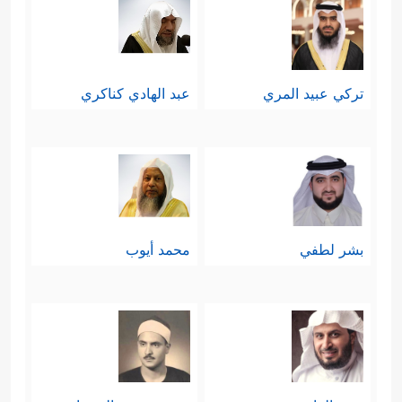
تركي عبيد المري
عبد الهادي كناكري
بشر لطفي
محمد أيوب