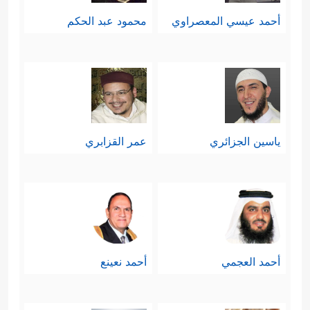
أحمد عيسي المعصراوي
محمود عبد الحكم
ياسين الجزائري
عمر القزابري
أحمد العجمي
أحمد نعينع