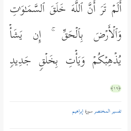
أَلَمۡ تَرَ أَنَّ ٱللَّهَ خَلَقَ ٱلسَّمَـٰوَ ٰ⁠تِ
وَٱلۡأَرۡضَ بِٱلۡحَقِّ ۚ إِن یَشَأۡ
یُذۡهِبۡكُمۡ وَیَأۡتِ بِخَلۡقࣲ جَدِیدࣲ
﴿١٩﴾
تفسير المختصر
سورة
إبراهيم