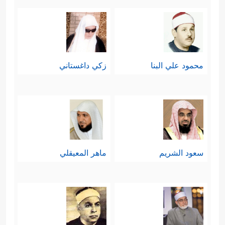
محمود علي البنا
زكي داغستاني
سعود الشريم
ماهر المعيقلي