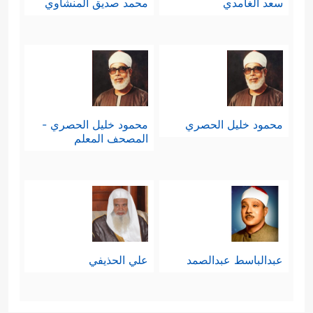
سعد الغامدي
محمد صديق المنشاوي
محمود خليل الحصري
محمود خليل الحصري -
المصحف المعلم
عبدالباسط عبدالصمد
علي الحذيفي