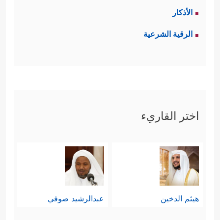
الأذكار
الرقية الشرعية
اختر القاريء
هيثم الدخين
عبدالرشيد صوفي