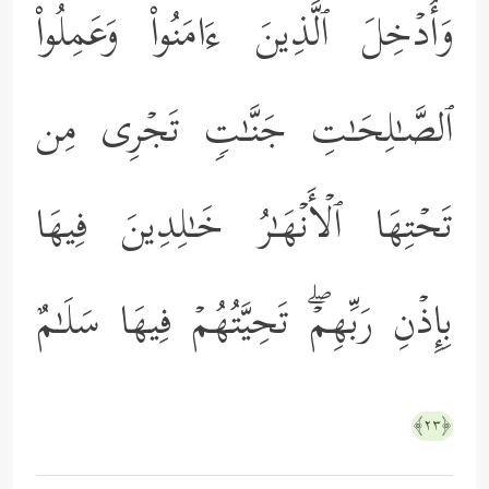
وَأُدۡخِلَ ٱلَّذِینَ ءَامَنُواْ وَعَمِلُواْ
ٱلصَّـٰلِحَـٰتِ جَنَّـٰتࣲ تَجۡرِی مِن
تَحۡتِهَا ٱلۡأَنۡهَـٰرُ خَـٰلِدِینَ فِیهَا
بِإِذۡنِ رَبِّهِمۡۖ تَحِیَّتُهُمۡ فِیهَا سَلَـٰمٌ
﴿٢٣﴾