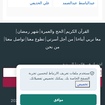
عبدالباسط عبدالصمد
علي الحذيفي
القرآن الكريم
الحج والعمرة
شهر رمضان
معا نربي أبناءنا
من أجل أسرتي
تطوع معنا
تواصل معنا
من نحن
اشترك في قائمتنا البريدية
نستخدم ملفات تعريف الارتباط لتحسين تجربة
التصفح الخاصة بك. يمكنك تخصيص تفضيلاتك.
تخصيص
موافق
جميع الحقوق محفوظة لموقع إسلام أون لاين © 2025