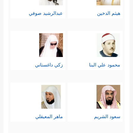
هيثم الدخين
عبدالرشيد صوفي
محمود علي البنا
زكي داغستاني
سعود الشريم
ماهر المعيقلي