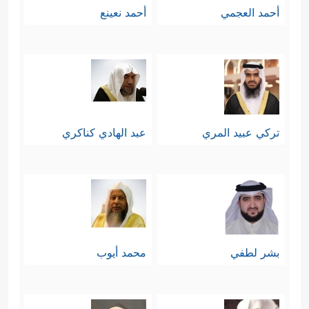
أحمد العجمي
أحمد نعينع
تركي عبيد المري
عبد الهادي كناكري
بشر لطفي
محمد أيوب