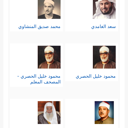
سعد الغامدي
محمد صديق المنشاوي
محمود خليل الحصري
محمود خليل الحصري -
المصحف المعلم