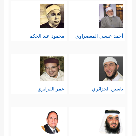
أحمد عيسي المعصراوي
محمود عبد الحكم
ياسين الجزائري
عمر القزابري