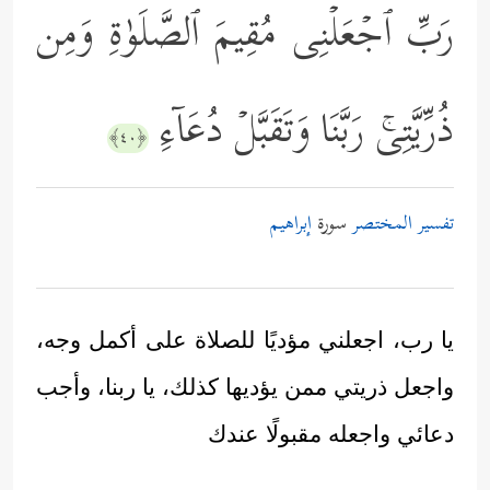
رَبِّ ٱجۡعَلۡنِی مُقِیمَ ٱلصَّلَوٰةِ وَمِن
ذُرِّیَّتِیۚ رَبَّنَا وَتَقَبَّلۡ دُعَاۤءِ
﴿٤٠﴾
تفسير المختصر
سورة
إبراهيم
يا رب، اجعلني مؤديًا للصلاة على أكمل وجه،
واجعل ذريتي ممن يؤديها كذلك، يا ربنا، وأجب
دعائي واجعله مقبولًا عندك