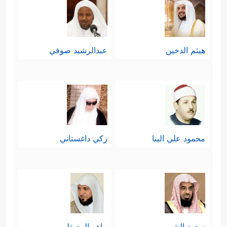
هيثم الدخين
عبدالرشيد صوفي
محمود علي البنا
زكي داغستاني
سعود الشريم
ماهر المعيقلي