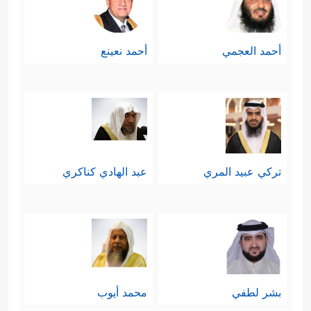
أحمد العجمي
أحمد نعينع
تركي عبيد المري
عبد الهادي كناكري
بشر لطفي
محمد أيوب