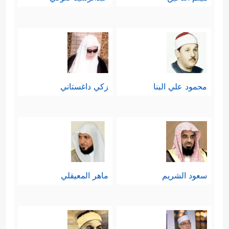
محمود علي البنا
زكي داغستاني
سعود الشريم
ماهر المعيقلي