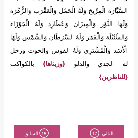
السَّيَّارَة الْمِرِّيخ وَلَهُ الْحَمْل وَالْعَقْرَب وَالزُّهْرَة
وَلَهَا الثَّوْر وَالْمِيزَان وَعُطَارِد وَلَهُ الْجَوْزَاء
وَالسُّنْبُلَة وَالْقَمَر وَلَهُ السَّرَطَان وَالشَّمْس وَلَهَا
الْأَسَد وَالْمُشْتَرِي وَلَهُ القوس والحوت وزحل
له الجدي والدلو
{وزيناها}
بالكواكب
{للناظرين}
التالي
السابق
15
17