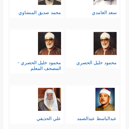
سعد الغامدي
محمد صديق المنشاوي
محمود خليل الحصري
محمود خليل الحصري -
المصحف المعلم
عبدالباسط عبدالصمد
علي الحذيفي