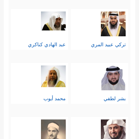
تركي عبيد المري
عبد الهادي كناكري
بشر لطفي
محمد أيوب