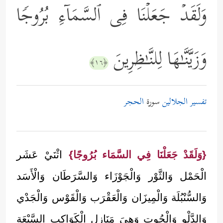
وَلَقَدۡ جَعَلۡنَا فِی ٱلسَّمَاۤءِ بُرُوجࣰا
وَزَیَّنَّـٰهَا لِلنَّـٰظِرِینَ
﴿١٦﴾
تفسير الجلالين
سورة
الحجر
{وَلَقَدْ جَعَلْنَا فِي السَّمَاء بُرُوجًا}
اثْنَيْ عَشَر
الْحَمْل وَالثَّوْر وَالْجَوْزَاء وَالسَّرَطَان وَالْأَسَد
وَالسُّنْبُلَة وَالْمِيزَان وَالْعَقْرَب وَالْقَوْس وَالْجَدْي
وَالدَّلْو وَالْحُوت وَهِيَ مَنَازِل الْكَوَاكِب السَّبْعَة