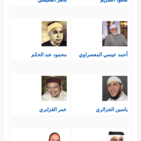
أحمد عيسي المعصراوي
محمود عبد الحكم
ياسين الجزائري
عمر القزابري