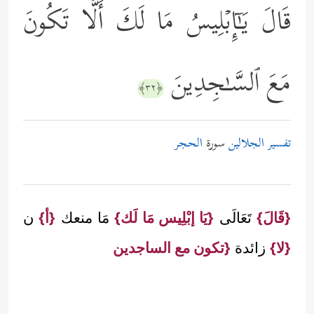
قَالَ یَـٰۤإِبۡلِیسُ مَا لَكَ أَلَّا تَكُونَ
مَعَ ٱلسَّـٰجِدِینَ
﴿٣٢﴾
تفسير الجلالين
سورة
الحجر
{قَالَ}
تَعَالَى
{يَا إبْلِيس مَا لَك}
مَا منعك
{أ}
ن
{لا}
زائدة
{تكون مع الساجدين