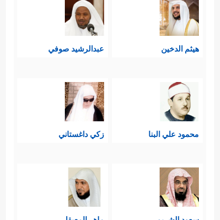
هيثم الدخين
عبدالرشيد صوفي
محمود علي البنا
زكي داغستاني
سعود الشريم
ماهر المعيقلي