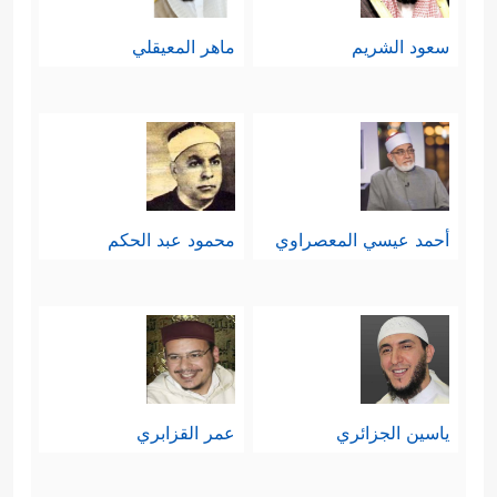
سعود الشريم
ماهر المعيقلي
أحمد عيسي المعصراوي
محمود عبد الحكم
ياسين الجزائري
عمر القزابري