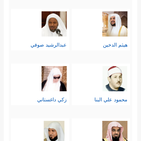
هيثم الدخين
عبدالرشيد صوفي
محمود علي البنا
زكي داغستاني