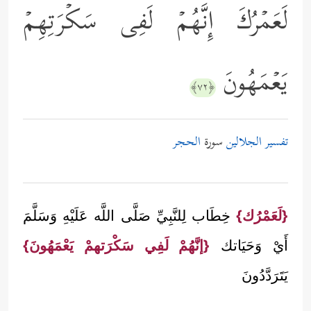
لَعَمۡرُكَ إِنَّهُمۡ لَفِی سَكۡرَتِهِمۡ
یَعۡمَهُونَ
﴿٧٢﴾
تفسير الجلالين
سورة
الحجر
{لَعَمْرُك}
خِطَاب لِلنَّبِيِّ صَلَّى اللَّه عَلَيْهِ وَسَلَّمَ
أَيْ وَحَيَاتك
{إنَّهُمْ لَفِي سَكْرَتهمْ يَعْمَهُونَ}
يَتَرَدَّدُونَ