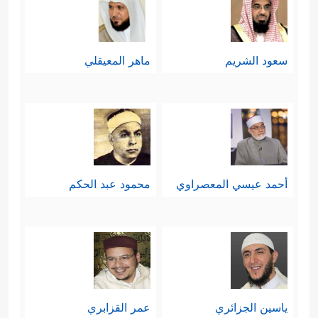
سعود الشريم
ماهر المعيقلي
أحمد عيسي المعصراوي
محمود عبد الحكم
ياسين الجزائري
عمر القزابري