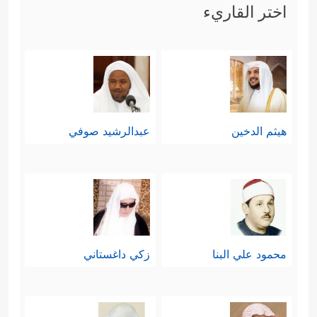
اختر القاريء
هيثم الدخين
عبدالرشيد صوفي
محمود علي البنا
زكي داغستاني