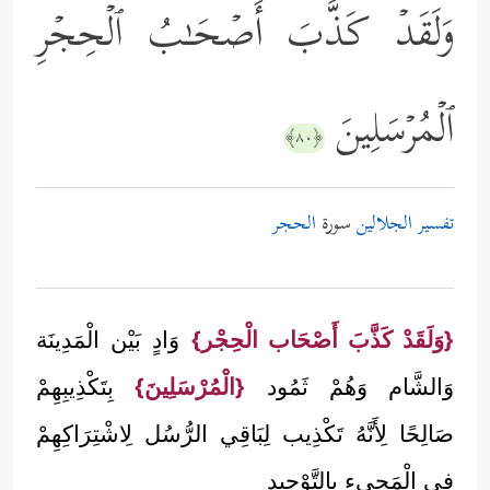
وَلَقَدۡ كَذَّبَ أَصۡحَـٰبُ ٱلۡحِجۡرِ
ٱلۡمُرۡسَلِینَ
﴿٨٠﴾
تفسير الجلالين
سورة
الحجر
{وَلَقَدْ كَذَّبَ أَصْحَاب الْحِجْر}
وَادٍ بَيْن الْمَدِينَة
وَالشَّام وَهُمْ ثَمُود
{الْمُرْسَلِينَ}
بِتَكْذِيبِهِمْ
صَالِحًا لِأَنَّهُ تَكْذِيب لِبَاقِي الرُّسُل لِاشْتِرَاكِهِمْ
فِي الْمَجِيء بِالتَّوْحِيدِ