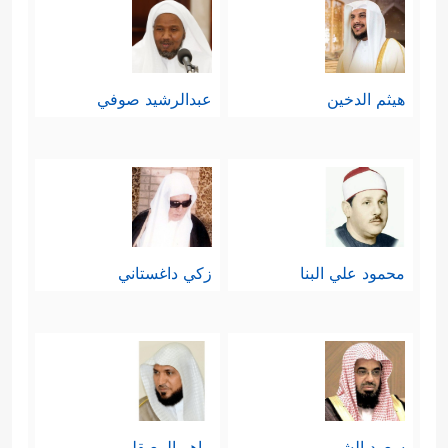
هيثم الدخين
عبدالرشيد صوفي
محمود علي البنا
زكي داغستاني
سعود الشريم
ماهر المعيقلي