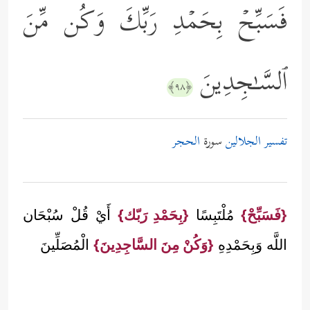
فَسَبِّحۡ بِحَمۡدِ رَبِّكَ وَكُن مِّنَ
ٱلسَّـٰجِدِینَ
﴿٩٨﴾
تفسير الجلالين
سورة
الحجر
{فَسَبِّحْ}
مُلْتَبِسًا
{بِحَمْدِ رَبّك}
أَيْ قُلْ سُبْحَان
اللَّه وَبِحَمْدِهِ
{وَكُنْ مِنَ السَّاجِدِينَ}
الْمُصَلِّينَ