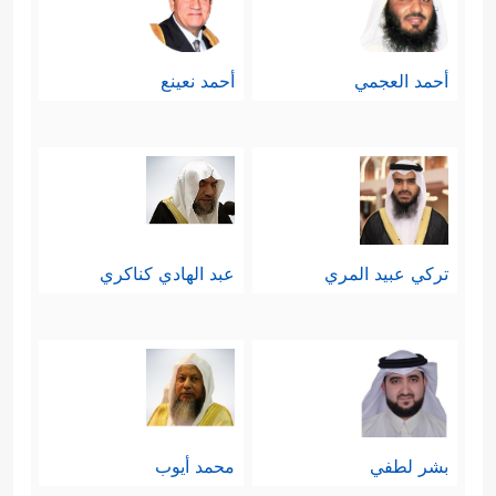
أحمد العجمي
أحمد نعينع
تركي عبيد المري
عبد الهادي كناكري
بشر لطفي
محمد أيوب