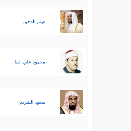
هيثم الدخين
محمود علي البنا
سعود الشريم