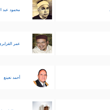
محمود عبد ا
عمر القزابري
أحمد نعينع