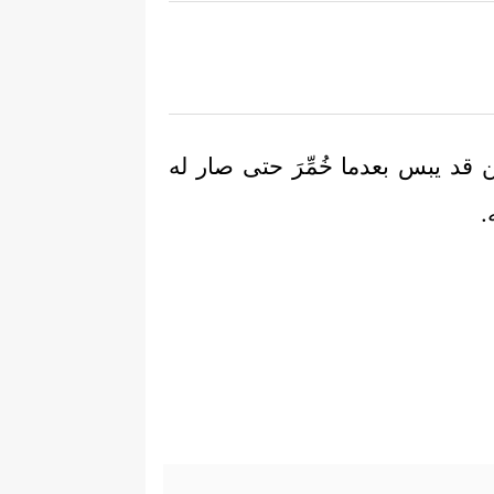
قد يبس بعدما خُمِّرَ حتى صار له
.