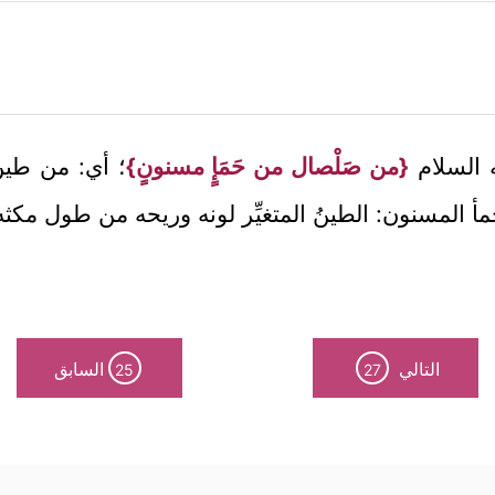
ه السلام
{من صَلْصال من حَمَإٍ مسنونٍ}
؛ أي: من طين 
مأ المسنون: الطينُ المتغيِّر لونه وريحه من طول مكثه
التالي
السابق
25
27