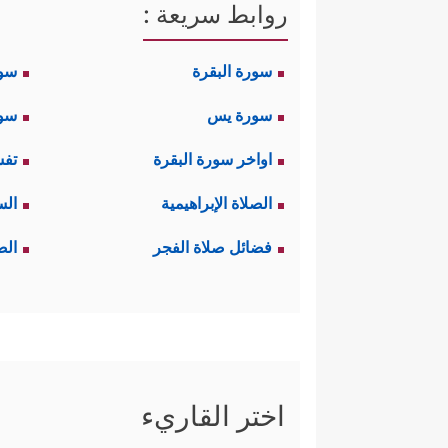
روابط سريعة :
سورة البقرة
سو
سورة يس
سور
اواخر سورة البقرة
تفس
الصلاة الإبراهيمية
الس
فضائل صلاة الفجر
الص
اختر القاريء