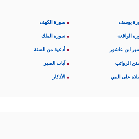
رة يوسف
سورة الكهف
ة الواقعة
سورة الملك
ير ابن عاشور
أدعية من السنة
نن الرواتب
آيات الصبر
لاة على النبي
الأذكار