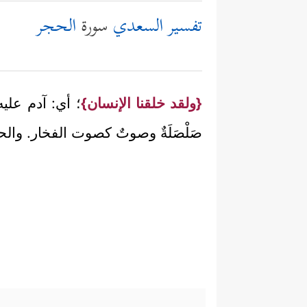
تفسير السعدي
سورة
الحجر
{ولقد خلقنا الإنسان}
؛ أي: آدم علي
صَلْصَلَةٌ وصوتٌ كصوت الفخار. والح