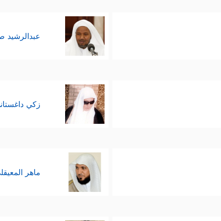
عبدالرشيد 
زكي داغستان
ماهر المعيقل