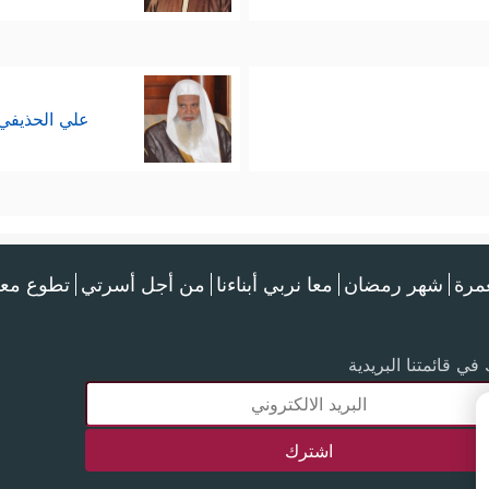
علي الحذيفي
عمرة
شهر رمضان
معا نربي أبناءنا
من أجل أسرتي
تطوع معن
في قائمتنا البريدية