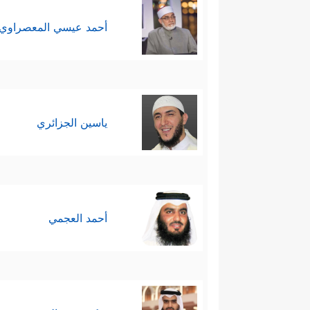
أحمد عيسي المعصراوي
ياسين الجزائري
أحمد العجمي