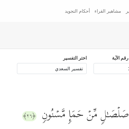
ر
مشاهير القراء
أحكام التجويد
رقم الآية
اختر التفسير
ن صَلۡصَـٰلࣲ مِّنۡ حَمَإࣲ مَّسۡنُونࣲ
﴿٢٦﴾