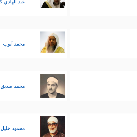
عبد الهادي ك
محمد أيوب
محمد صديق 
محمود خليل 