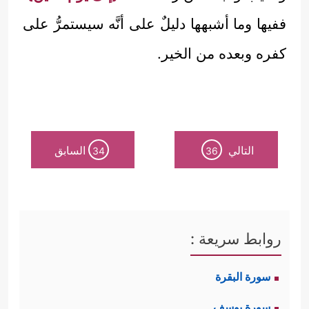
ففيها وما أشبهها دليلٌ على أنَّه سيستمرُّ على
كفره وبعده من الخير.
التالي
السابق
34
36
روابط سريعة :
سورة البقرة
سورة يوسف