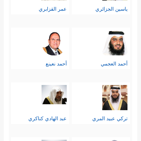
ياسين الجزائري
عمر القزابري
أحمد العجمي
أحمد نعينع
تركي عبيد المري
عبد الهادي كناكري