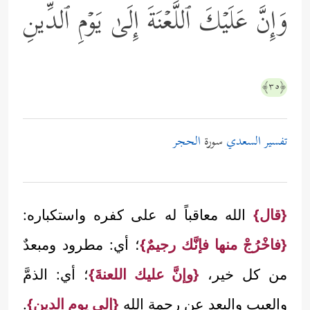
وَإِنَّ عَلَیۡكَ ٱللَّعۡنَةَ إِلَىٰ یَوۡمِ ٱلدِّینِ
﴿٣٥﴾
تفسير السعدي
سورة
الحجر
{قال}
الله معاقباً له على كفره واستكباره:
{فاخْرُجْ منها فإنَّك رجيمٌ}
؛ أي: مطرود ومبعدٌ
من كل خير،
{وإنَّ عليك اللعنةَ}
؛ أي: الذمَّ
والعيب والبعد عن رحمة الله
{إلى يوم الدين}
.