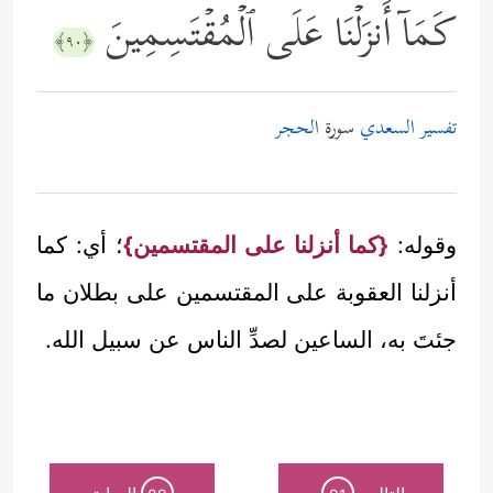
كَمَاۤ أَنزَلۡنَا عَلَى ٱلۡمُقۡتَسِمِینَ
﴿٩٠﴾
تفسير السعدي
سورة
الحجر
وقوله:
{كما أنزلنا على المقتسمين}
؛ أي: كما
أنزلنا العقوبة على المقتسمين على بطلان ما
جئتَ به، الساعين لصدِّ الناس عن سبيل الله.