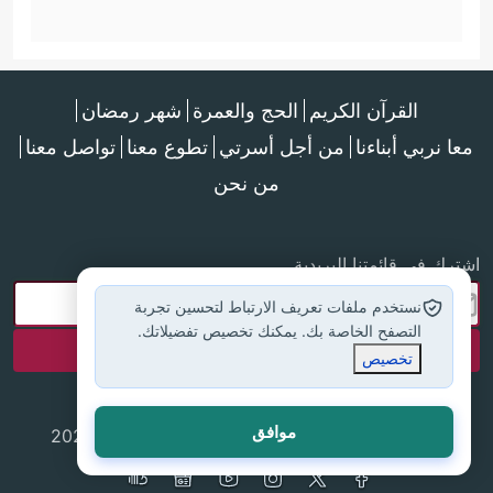
القرآن الكريم
الحج والعمرة
شهر رمضان
معا نربي أبناءنا
من أجل أسرتي
تطوع معنا
تواصل معنا
من نحن
اشترك في قائمتنا البريدية
نستخدم ملفات تعريف الارتباط لتحسين تجربة
التصفح الخاصة بك. يمكنك تخصيص تفضيلاتك.
تخصيص
موافق
جميع الحقوق محفوظة لموقع إسلام أون لاين © 2025