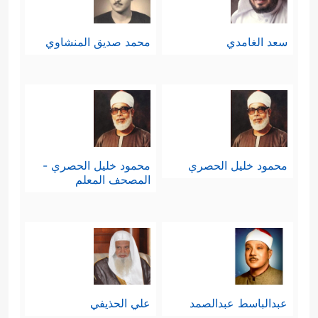
سعد الغامدي
محمد صديق المنشاوي
محمود خليل الحصري
محمود خليل الحصري -
المصحف المعلم
عبدالباسط عبدالصمد
علي الحذيفي