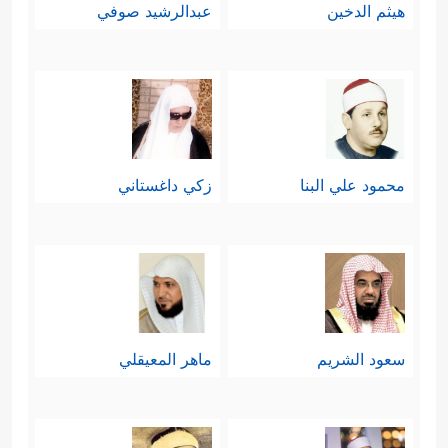
هيثم الدخين
عبدالرشيد صوفي
محمود علي البنا
زكي داغستاني
سعود الشريم
ماهر المعيقلي