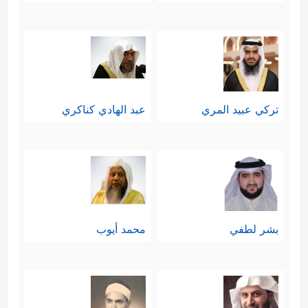
تركي عبيد المري
عبد الهادي كناكري
بشر لطفي
محمد أيوب