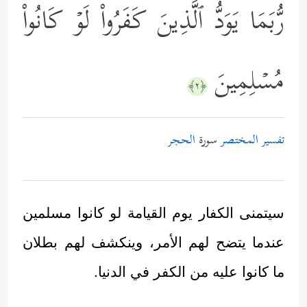
رُّبَمَا یَوَدُّ ٱلَّذِینَ كَفَرُواْ لَوۡ كَانُواْ
مُسۡلِمِینَ
﴿٢﴾
تفسير المختصر
سورة
الحجر
سيتمنى الكفار يوم القيامة لو كانوا مسلمين
عندما يتضح لهم الأمر، وينكشف لهم بطلان
ما كانوا عليه من الكفر في الدنيا.