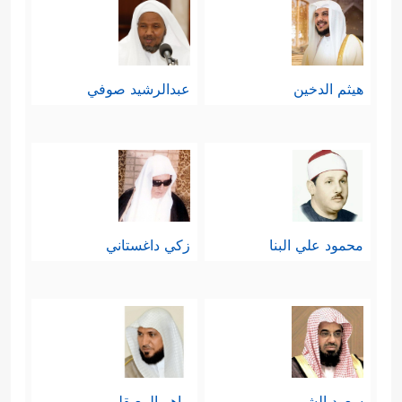
هيثم الدخين
عبدالرشيد صوفي
محمود علي البنا
زكي داغستاني
سعود الشريم
ماهر المعيقلي