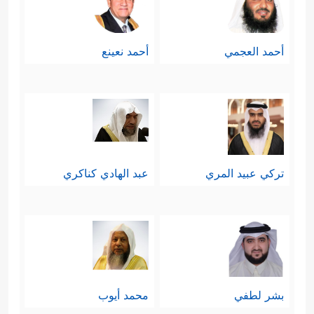
أحمد العجمي
أحمد نعينع
تركي عبيد المري
عبد الهادي كناكري
بشر لطفي
محمد أيوب