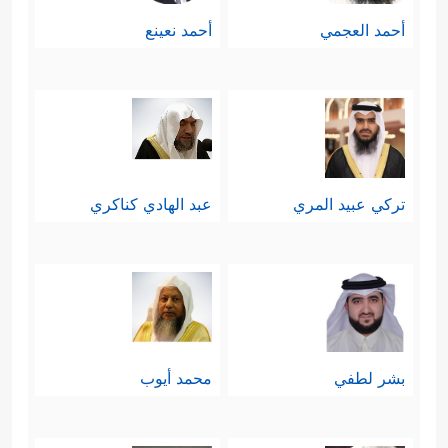
أحمد العجمي
أحمد نعينع
تركي عبيد المري
عبد الهادي كناكري
بشر لطفي
محمد أيوب