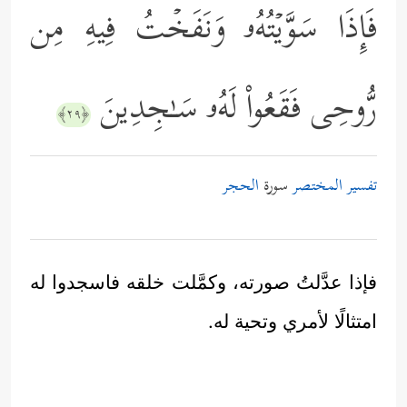
فَإِذَا سَوَّیۡتُهُۥ وَنَفَخۡتُ فِیهِ مِن
رُّوحِی فَقَعُواْ لَهُۥ سَـٰجِدِینَ
﴿٢٩﴾
تفسير المختصر
سورة
الحجر
فإذا عدَّلتُ صورته، وكمَّلت خلقه فاسجدوا له
امتثالًا لأمري وتحية له.