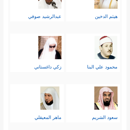
هيثم الدخين
عبدالرشيد صوفي
محمود علي البنا
زكي داغستاني
سعود الشريم
ماهر المعيقلي