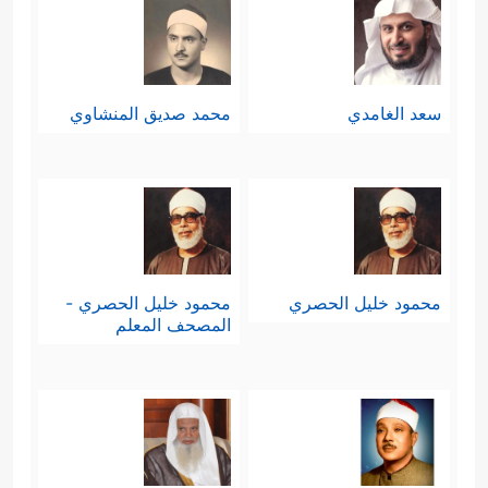
سعد الغامدي
محمد صديق المنشاوي
محمود خليل الحصري
محمود خليل الحصري -
المصحف المعلم