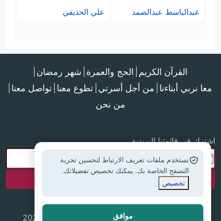
عبدالباسط عبدالصمد
علي الحذيفي
القرآن الكريم
الحج والعمرة
شهر رمضان
معا نربي أبناءنا
من أجل أسرتي
تطوع معنا
تواصل معنا
من نحن
اشترك في قائمتنا البريدية
نستخدم ملفات تعريف الارتباط لتحسين تجربة
التصفح الخاصة بك. يمكنك تخصيص تفضيلاتك.
تخصيص
موافق
جميع الحقوق محفوظة لموقع إسلام أون لاين © 2025