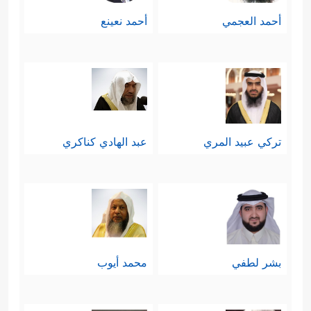
أحمد العجمي
أحمد نعينع
تركي عبيد المري
عبد الهادي كناكري
بشر لطفي
محمد أيوب