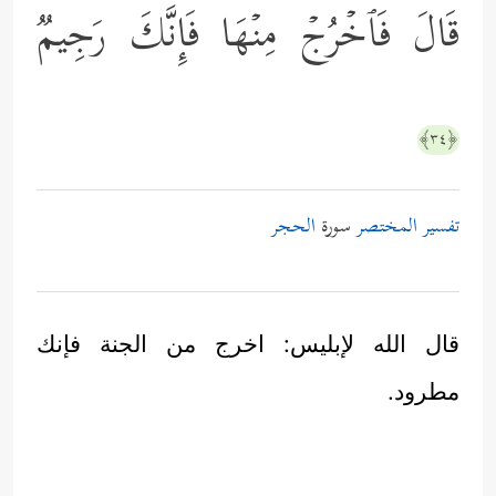
قَالَ فَٱخۡرُجۡ مِنۡهَا فَإِنَّكَ رَجِیمࣱ
﴿٣٤﴾
تفسير المختصر
سورة
الحجر
قال الله لإبليس: اخرج من الجنة فإنك
مطرود.