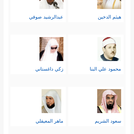
هيثم الدخين
عبدالرشيد صوفي
محمود علي البنا
زكي داغستاني
سعود الشريم
ماهر المعيقلي