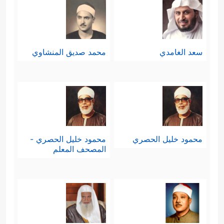
سعد الغامدي
محمد صديق المنشاوي
محمود خليل الحصري
محمود خليل الحصري -
المصحف المعلم