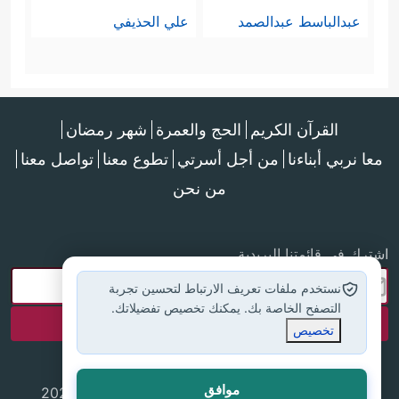
عبدالباسط عبدالصمد
علي الحذيفي
القرآن الكريم
الحج والعمرة
شهر رمضان
معا نربي أبناءنا
من أجل أسرتي
تطوع معنا
تواصل معنا
من نحن
اشترك في قائمتنا البريدية
نستخدم ملفات تعريف الارتباط لتحسين تجربة
التصفح الخاصة بك. يمكنك تخصيص تفضيلاتك.
تخصيص
موافق
جميع الحقوق محفوظة لموقع إسلام أون لاين © 2025