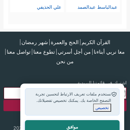
عبدالباسط عبدالصمد
علي الحذيفي
القرآن الكريم
الحج والعمرة
شهر رمضان
معا نربي أبناءنا
من أجل أسرتي
تطوع معنا
تواصل معنا
من نحن
اشترك في قائمتنا البريدية
نستخدم ملفات تعريف الارتباط لتحسين تجربة
التصفح الخاصة بك. يمكنك تخصيص تفضيلاتك.
تخصيص
موافق
جميع الحقوق محفوظة لموقع إسلام أون لاين © 2025