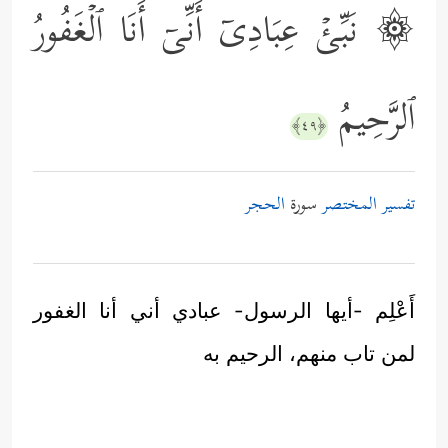
۞ نَبِّئۡ عِبَادِیۤ أَنِّیۤ أَنَا ٱلۡغَفُورُ
ٱلرَّحِیمُ
﴿٤٩﴾
تفسير المختصر
سورة
الحجر
أَعْلِم -أيها الرسول- عبادي أني أنا الغفور
لمن تاب منهم، الرحيم به