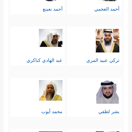
أحمد العجمي
أحمد نعينع
تركي عبيد المري
عبد الهادي كناكري
بشر لطفي
محمد أيوب