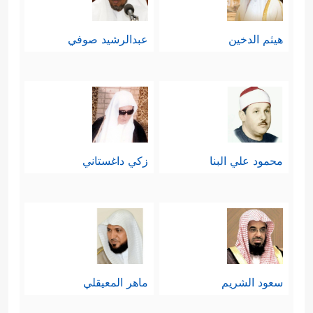
هيثم الدخين
عبدالرشيد صوفي
محمود علي البنا
زكي داغستاني
سعود الشريم
ماهر المعيقلي