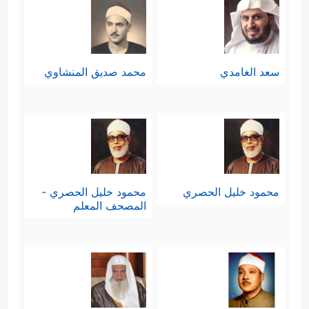
سعد الغامدي
محمد صديق المنشاوي
محمود خليل الحصري
محمود خليل الحصري -
المصحف المعلم