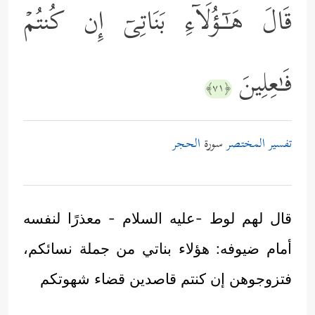
قَالَ هَـٰۤـؤُلَاۤءِ بَنَاتِیۤ إِن كُنتُمۡ
فَـٰعِلِینَ
﴿٧١﴾
تفسير المختصر
سورة
الحجر
قال لهم لوط -عليه السلام - معذرًا لنفسه
أمام ضيوفه: هؤلاء بناتي من جملة نسائكم،
فتزوجوهن إن كنتم قاصدين قضاء شهوتكم