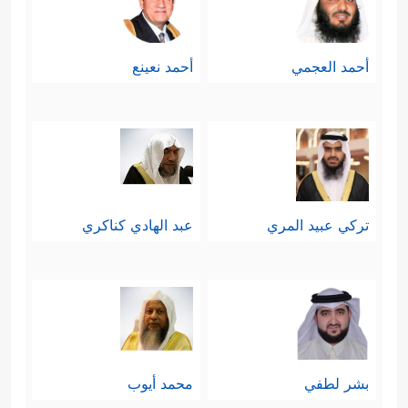
أحمد العجمي
أحمد نعينع
تركي عبيد المري
عبد الهادي كناكري
بشر لطفي
محمد أيوب