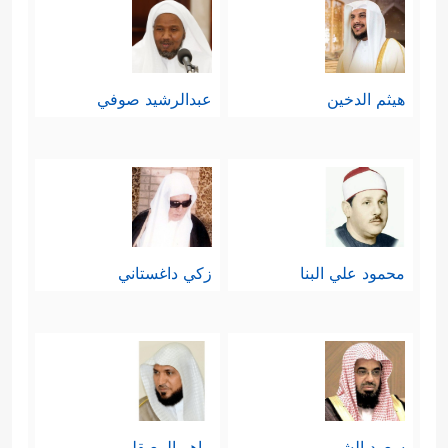
هيثم الدخين
عبدالرشيد صوفي
محمود علي البنا
زكي داغستاني
سعود الشريم
ماهر المعيقلي