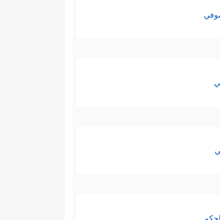
صوفي
ي
ي
لحكم