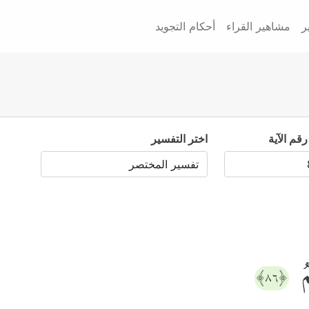
ر
مشاهير القراء
أحكام التجويد
رقم الآية
اختر التفسير
مُ
﴿٨٦﴾