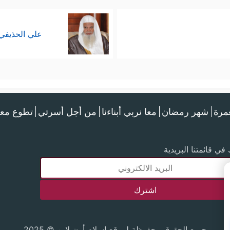
علي الحذيفي
عمرة
شهر رمضان
معا نربي أبناءنا
من أجل أسرتي
تطوع معن
في قائمتنا البريدية
جميع الحقوق محفوظة لموقع إسلام أون لاين © 2025