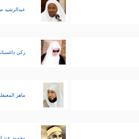
عبدالرشيد 
زكي داغستان
ماهر المعيقل
محمود عبد ا