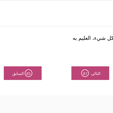
لكل شيء، العليم به
التالي
السابق
85
87