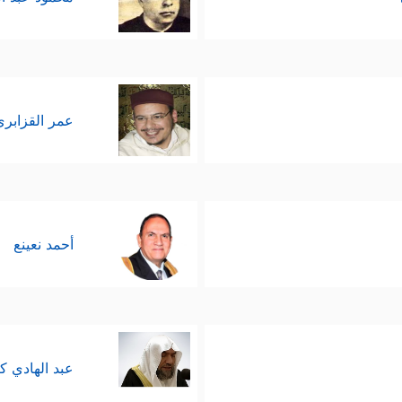
عمر القزابري
أحمد نعينع
عبد الهادي ك