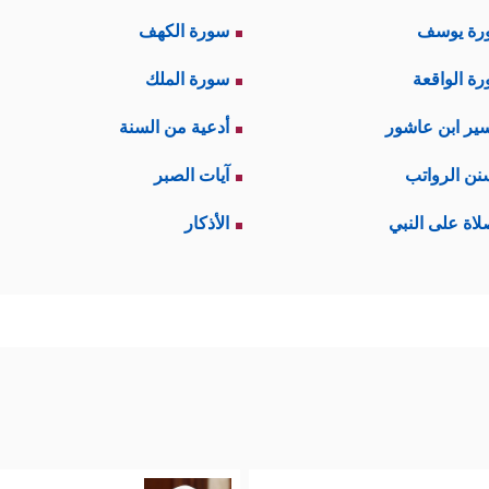
رة يوسف
سورة الكهف
ة الواقعة
سورة الملك
ير ابن عاشور
أدعية من السنة
نن الرواتب
آيات الصبر
لاة على النبي
الأذكار