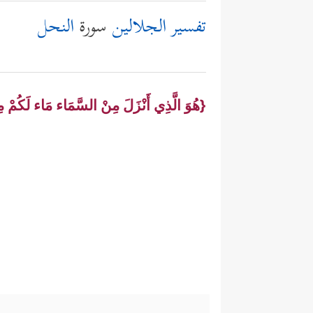
تفسير الجلالين
سورة
النحل
{هُوَ الَّذِي أَنْزَلَ مِنْ السَّمَاء مَاء لَكُمْ