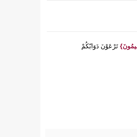
ِيمُونَ}
تَرْعَوْنَ دَوَابّكُمْ