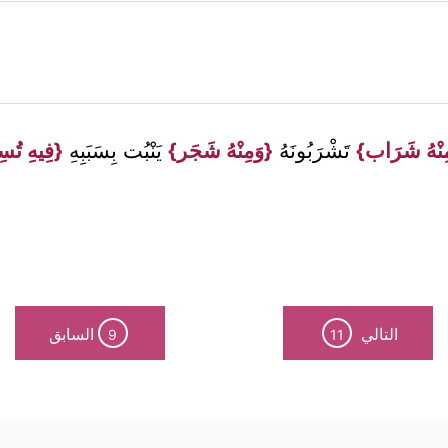
 مِنْهُ شَرَاب}
تَشْرَبُونَهُ
{وَمِنْهُ شَجَر}
يَنْبُت بِسَبَبِهِ
{فِيهِ تُس
التالي
السابق
9
11