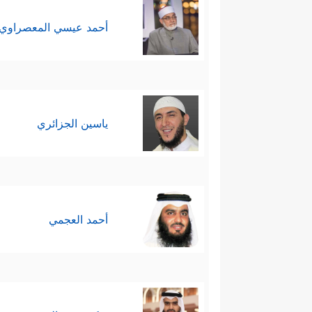
أحمد عيسي المعصراوي
ياسين الجزائري
أحمد العجمي