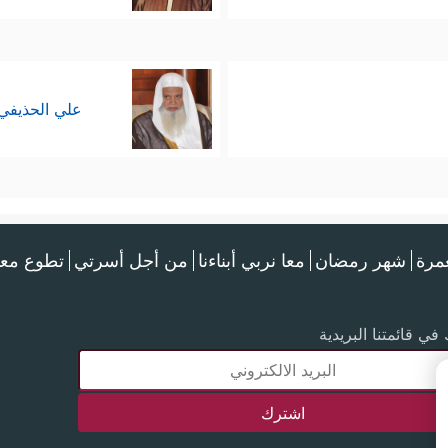
علي الحذيفي
عمرة
شهر رمضان
معا نربي أبناءنا
من أجل أسرتي
تطوع معن
في قائمتنا البريدية