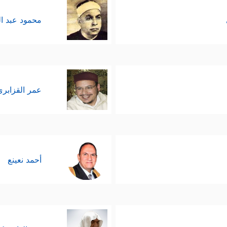
محمود عبد ا
عمر القزابري
أحمد نعينع