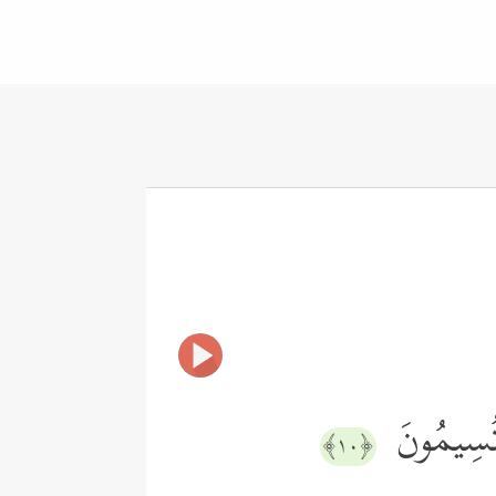
ِ تُسِیمُونَ
﴿١٠﴾