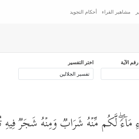
ر
مشاهير القراء
أحكام التجويد
رقم الآية
اختر التفسير
ءِ مَاۤءࣰۖ لَّكُم مِّنۡهُ شَرَابࣱ وَمِنۡهُ شَجَرࣱ فِیه