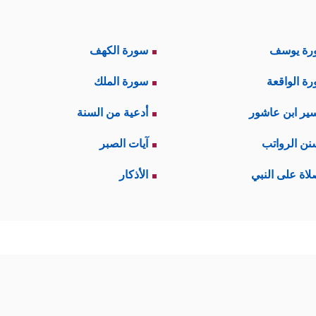
رة يوسف
سورة الكهف
ة الواقعة
سورة الملك
ير ابن عاشور
أدعية من السنة
نن الرواتب
آيات الصبر
لاة على النبي
الأذكار