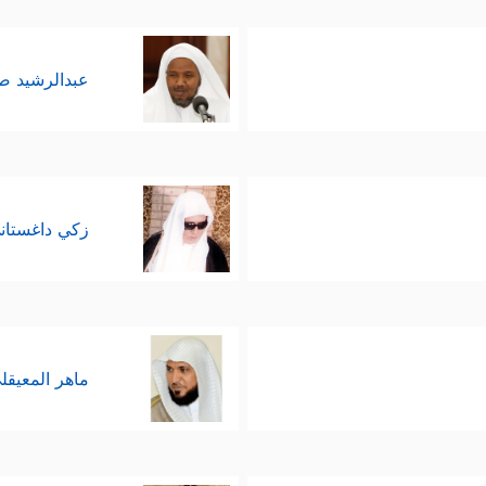
عبدالرشيد 
زكي داغستان
ماهر المعيقل