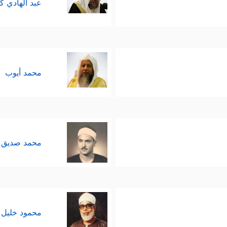
عبد الهادي ك
محمد أيوب
محمد صديق 
محمود خليل 