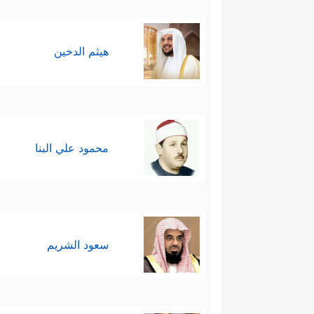
هيثم الدخين
محمود علي البنا
سعود الشريم