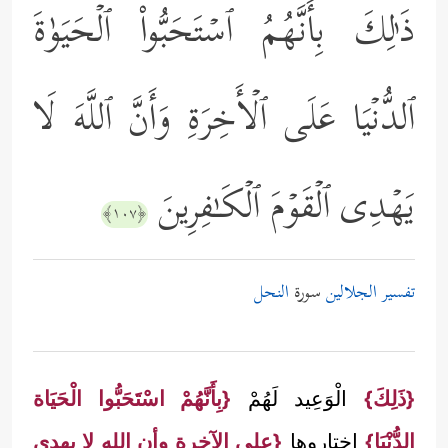
ذَ ٰ⁠لِكَ بِأَنَّهُمُ ٱسۡتَحَبُّواْ ٱلۡحَیَوٰةَ
ٱلدُّنۡیَا عَلَى ٱلۡأَخِرَةِ وَأَنَّ ٱللَّهَ لَا
یَهۡدِی ٱلۡقَوۡمَ ٱلۡكَـٰفِرِینَ
﴿١٠٧﴾
تفسير الجلالين
سورة
النحل
{ذَلِكَ}
الْوَعِيد لَهُمْ
{بِأَنَّهُمْ اسْتَحَبُّوا الْحَيَاة
الدُّنْيَا}
اختاروها
{على الآخرة وأن الله لا يهدي