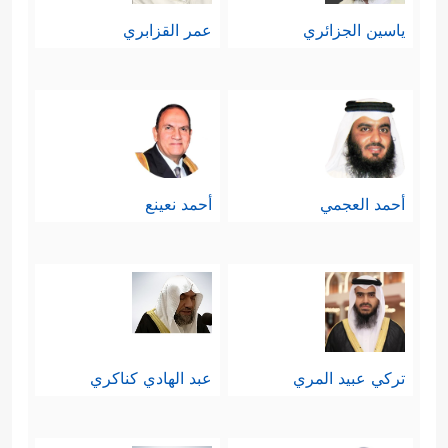
ياسين الجزائري
عمر القزابري
أحمد العجمي
أحمد نعينع
تركي عبيد المري
عبد الهادي كناكري