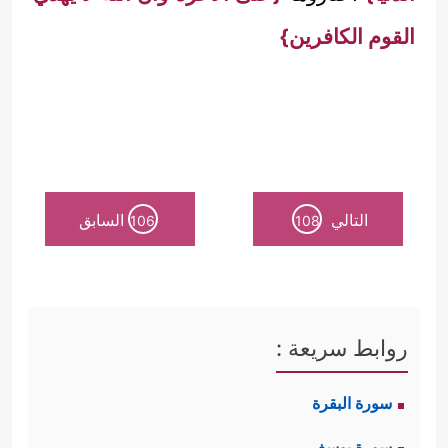
القوم الكافرين}
التالي
السابق
106
108
روابط سريعة :
سورة البقرة
سورة يوسف