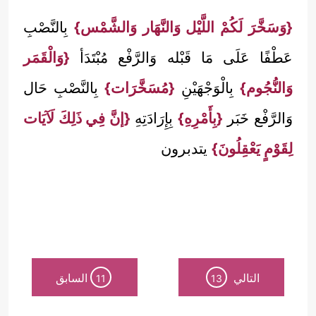
{وَسَخَّرَ لَكُمْ اللَّيْل وَالنَّهَار وَالشَّمْس}
بِالنَّصْبِ
عَطْفًا عَلَى مَا قَبْله وَالرَّفْع مُبْتَدَأ
{وَالْقَمَر
وَالنُّجُوم}
بِالْوَجْهَيْنِ
{مُسَخَّرَات}
بِالنَّصْبِ حَال
وَالرَّفْع خَبَر
{بِأَمْرِهِ}
بِإِرَادَتِهِ
{إنَّ فِي ذَلِكَ لَآيَات
لِقَوْمٍ يَعْقِلُونَ}
يتدبرون
التالي
السابق
11
13