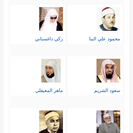
محمود علي البنا
زكي داغستاني
سعود الشريم
ماهر المعيقلي