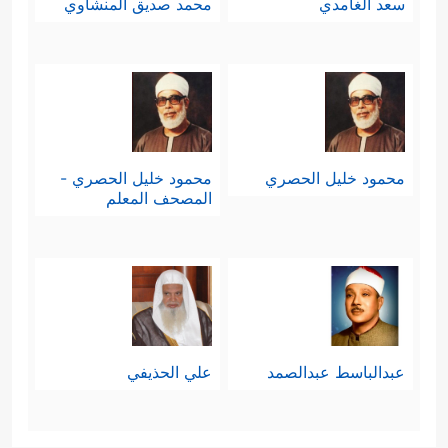
سعد الغامدي
محمد صديق المنشاوي
محمود خليل الحصري
محمود خليل الحصري -
المصحف المعلم
عبدالباسط عبدالصمد
علي الحذيفي