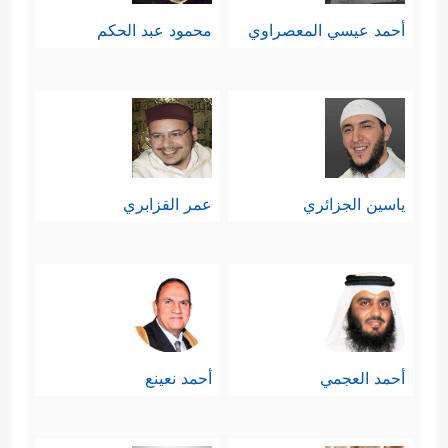
أحمد عيسي المعصراوي
محمود عبد الحكم
ياسين الجزائري
عمر القزابري
أحمد العجمي
أحمد نعينع