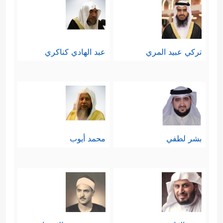
تركي عبيد المري
عبد الهادي كناكري
بشر لطفي
محمد أيوب