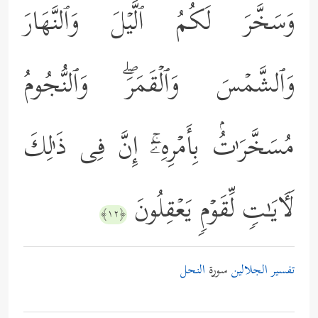
وَسَخَّرَ لَكُمُ ٱلَّیۡلَ وَٱلنَّهَارَ
وَٱلشَّمۡسَ وَٱلۡقَمَرَۖ وَٱلنُّجُومُ
مُسَخَّرَ ٰ⁠تُۢ بِأَمۡرِهِۦۤۚ إِنَّ فِی ذَ ٰ⁠لِكَ
لَـَٔایَـٰتࣲ لِّقَوۡمࣲ یَعۡقِلُونَ
﴿١٢﴾
تفسير الجلالين
سورة
النحل