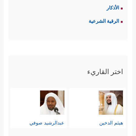
الأذكار
الرقية الشرعية
اختر القاريء
هيثم الدخين
عبدالرشيد صوفي