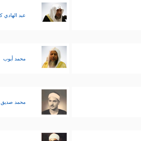
عبد الهادي ك
محمد أيوب
محمد صديق 