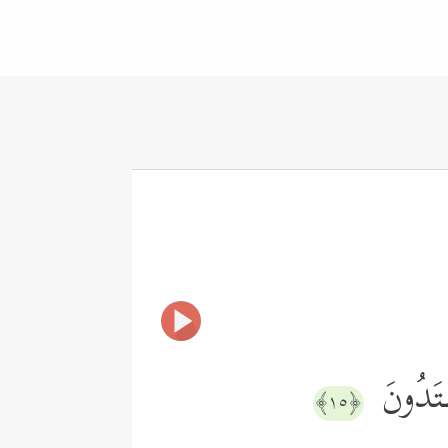
هۡتَدُونَ
﴿١٥﴾