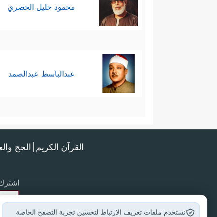
محمود خليل الحصري
عبدالباسط عبدالصمد
القرآن الكريم
الحج وال
اشترك 
نستخدم ملفات تعريف الارتباط لتحسين تجربة التصفح الخاصة