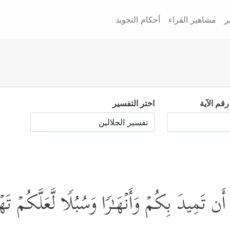
ر
مشاهير القراء
أحكام التجويد
رقم الآية
اختر التفسير
َن تَمِیدَ بِكُمۡ وَأَنۡهَـٰرࣰا وَسُبُلࣰا لَّعَلَّكُمۡ تَ