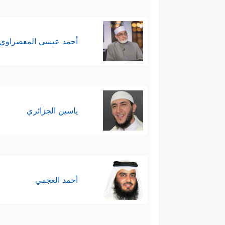
أحمد عيسي المعصراوي
ياسين الجزائري
أحمد العجمي