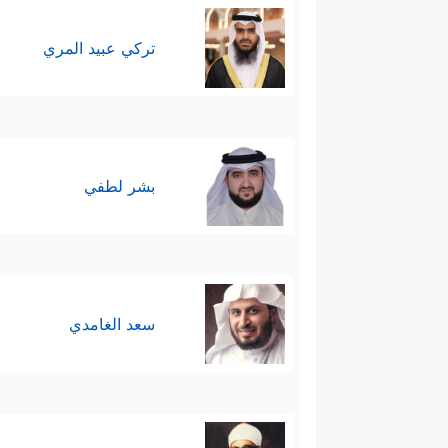
تركي عبيد المري
بشر لطفي
سعد الغامدي