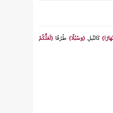
ْهَارًا}
كَالنِّيلِ
{وَسُبُلًا}
طُرُقًا
{لَعَلَّكُمْ