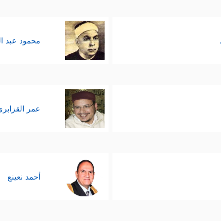
محمود عبد ا
عمر القزابري
أحمد نعينع