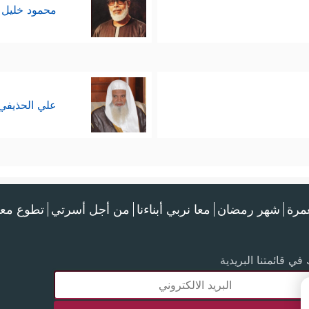
محمود خليل 
علي الحذيفي
عمرة
شهر رمضان
معا نربي أبناءنا
من أجل أسرتي
تطوع معن
في قائمتنا البريدية