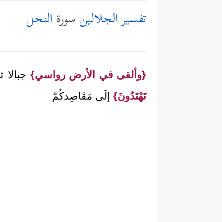
تفسير الجلالين
سورة
النحل
{وألقى في الأرض رواسي}
جبالا 
تَهْتَدُونَ}
إلَى مَقَاصِدكُمْ