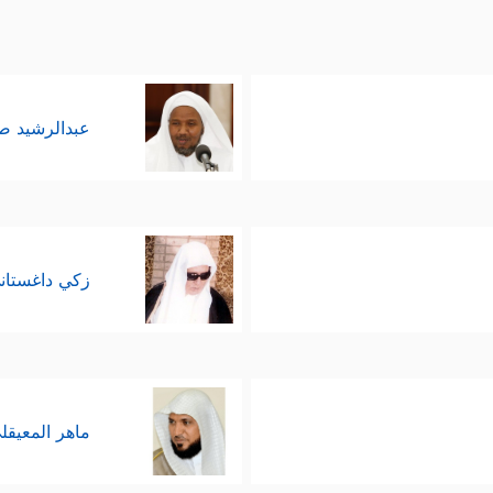
عبدالرشيد 
زكي داغستان
ماهر المعيقل