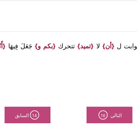
ثوابت ل
{أن}
لا
{تميد}
تتحرك
{بكم و}
جَعَلَ فِيهَا
{أَن
التالي
السابق
14
16