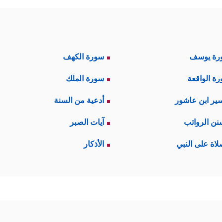
رة يوسف
سورة الكهف
ة الواقعة
سورة الملك
ير ابن عاشور
أدعية من السنة
نن الرواتب
آيات الصبر
لاة على النبي
الأذكار