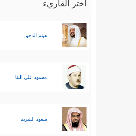
اختر القاريء
هيثم الدخين
محمود علي البنا
سعود الشريم