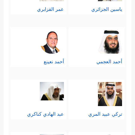
ياسين الجزائري
عمر القزابري
أحمد العجمي
أحمد نعينع
تركي عبيد المري
عبد الهادي كناكري