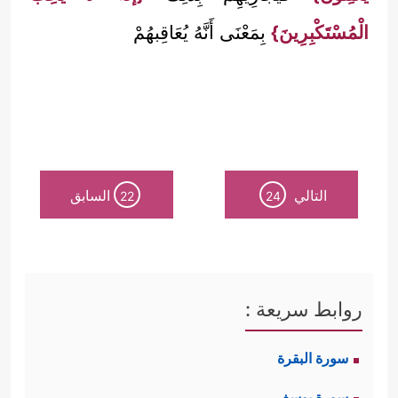
الْمُسْتَكْبِرِينَ}
بِمَعْنَى أَنَّهُ يُعَاقِبهُمْ
التالي
السابق
22
24
روابط سريعة :
سورة البقرة
سورة يوسف