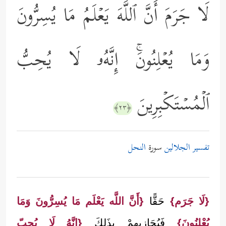
لَا جَرَمَ أَنَّ ٱللَّهَ یَعۡلَمُ مَا یُسِرُّونَ
وَمَا یُعۡلِنُونَۚ إِنَّهُۥ لَا یُحِبُّ
ٱلۡمُسۡتَكۡبِرِینَ
﴿٢٣﴾
تفسير الجلالين
سورة
النحل
{لَا جَرَم}
حَقًّا
{أَنَّ اللَّه يَعْلَم مَا يُسِرُّونَ وَمَا
يُعْلِنُونَ}
فَيُجَازِيهِمْ بِذَلِكَ
{إنَّهُ لَا يُحِبّ