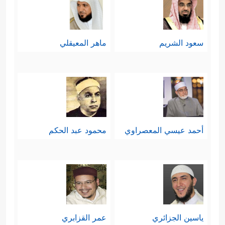
سعود الشريم
ماهر المعيقلي
أحمد عيسي المعصراوي
محمود عبد الحكم
ياسين الجزائري
عمر القزابري