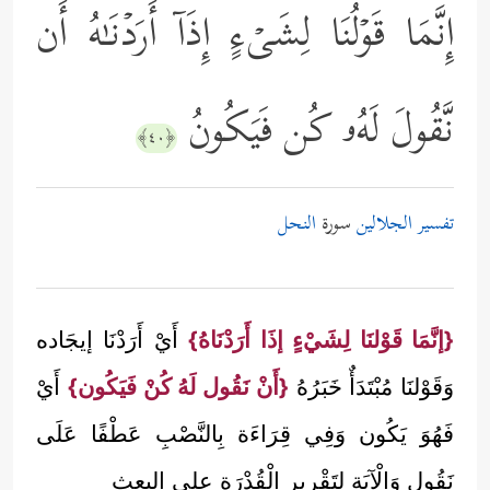
إِنَّمَا قَوۡلُنَا لِشَیۡءٍ إِذَاۤ أَرَدۡنَـٰهُ أَن
نَّقُولَ لَهُۥ كُن فَیَكُونُ
﴿٤٠﴾
تفسير الجلالين
سورة
النحل
{إنَّمَا قَوْلنَا لِشَيْءٍ إذَا أَرَدْنَاهُ}
أَيْ أَرَدْنَا إيجَاده
وَقَوْلنَا مُبْتَدَأٌ خَبَرُهُ
{أَنْ نَقُول لَهُ كُنْ فَيَكُون}
أَيْ
فَهُوَ يَكُون وَفِي قِرَاءَة بِالنَّصْبِ عَطْفًا عَلَى
نَقُول وَالْآيَة لِتَقْرِيرِ الْقُدْرَة على البعث