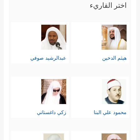
اختر القاريء
هيثم الدخين
عبدالرشيد صوفي
محمود علي البنا
زكي داغستاني