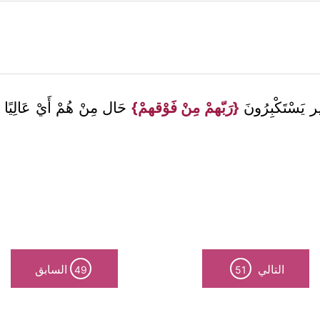
ر يَسْتَكْبِرُونَ
{رَبّهمْ مِنْ فَوْقهمْ}
حَال مِنْ هُمْ أَيْ عَالِيًا عَل
التالي
السابق
49
51