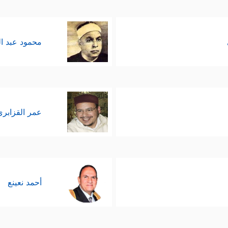
محمود عبد ا
عمر القزابري
أحمد نعينع