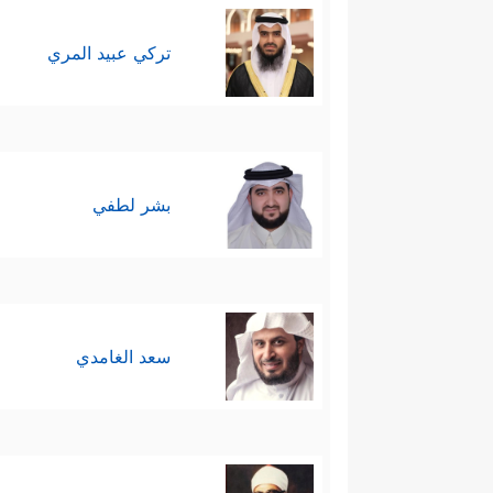
تركي عبيد المري
بشر لطفي
سعد الغامدي