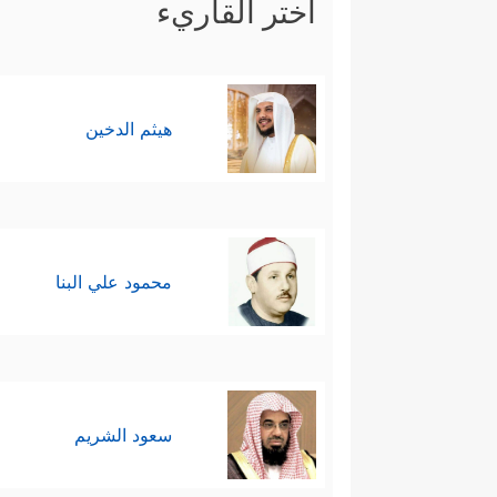
اختر القاريء
هيثم الدخين
محمود علي البنا
سعود الشريم