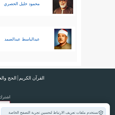
محمود خليل الحصري
عبدالباسط عبدالصمد
القرآن الكريم
الحج وال
اشترك 
نستخدم ملفات تعريف الارتباط لتحسين تجربة التصفح الخاصة