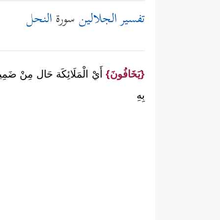
تفسير الجلالين
سورة
النحل
{يَخَافُونَ}
أَيْ الْمَلَائِكَة حَال مِنْ ضَمِي
بِهِ