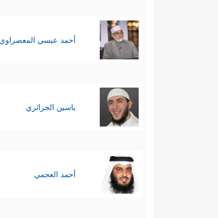
أحمد عيسي المعصراوي
ياسين الجزائري
أحمد العجمي