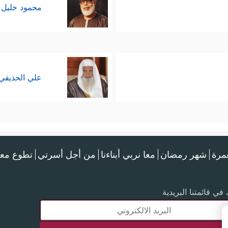
محمود خليل 
علي الحذيفي
عمرة
شهر رمضان
معا نربي أبناءنا
من أجل أسرتي
تطوع معن
في قائمتنا البريدية