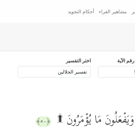
ر
مشاهير القراء
أحكام التجويد
رقم الآية
اختر التفسير
 وَیَفۡعَلُونَ مَا یُؤۡمَرُونَ ۩
﴿٥٠﴾