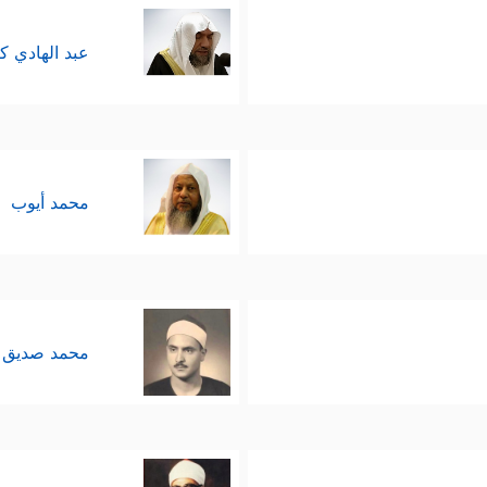
عبد الهادي ك
محمد أيوب
محمد صديق 