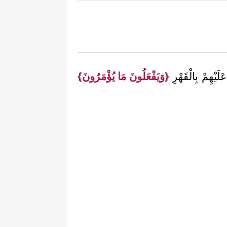
َيْهِمْ بِالْقَهْرِ
{وَيَفْعَلُونَ مَا يُؤْمَرُونَ}