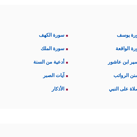
رة يوسف
سورة الكهف
ة الواقعة
سورة الملك
ير ابن عاشور
أدعية من السنة
نن الرواتب
آيات الصبر
لاة على النبي
الأذكار