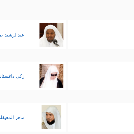
عبدالرشيد 
زكي داغستان
ماهر المعيقل