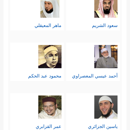
سعود الشريم
ماهر المعيقلي
أحمد عيسي المعصراوي
محمود عبد الحكم
ياسين الجزائري
عمر القزابري