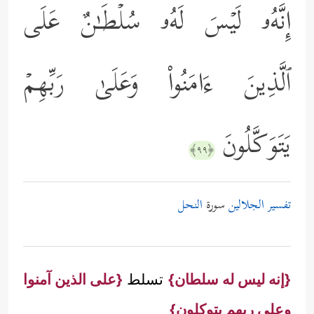
إِنَّهُۥ لَیۡسَ لَهُۥ سُلۡطَـٰنٌ عَلَى
ٱلَّذِینَ ءَامَنُواْ وَعَلَىٰ رَبِّهِمۡ
یَتَوَكَّلُونَ
﴿٩٩﴾
تفسير الجلالين
سورة
النحل
{إنه ليس له سلطان}
تسلط
{على الذين آمنوا
وعلي ربهم يتوكلون}