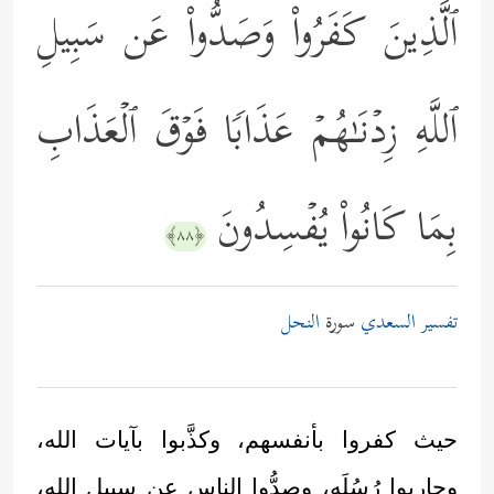
ٱلَّذِینَ كَفَرُواْ وَصَدُّواْ عَن سَبِیلِ
ٱللَّهِ زِدۡنَـٰهُمۡ عَذَابࣰا فَوۡقَ ٱلۡعَذَابِ
بِمَا كَانُواْ یُفۡسِدُونَ
﴿٨٨﴾
تفسير السعدي
سورة
النحل
حيث كفروا بأنفسهم، وكذَّبوا بآيات الله،
وحاربوا رُسُلَه، وصدُّوا الناس عن سبيل الله،