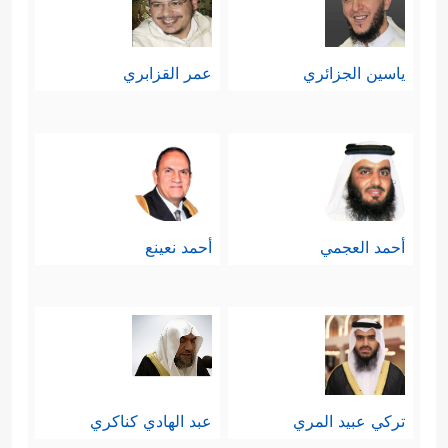
ياسين الجزائري
عمر القزابري
أحمد العجمي
أحمد نعينع
تركي عبيد المري
عبد الهادي كناكري