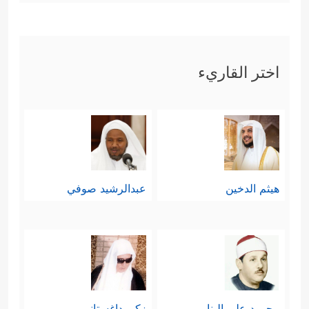
اختر القاريء
هيثم الدخين
عبدالرشيد صوفي
محمود علي البنا
زكي داغستاني