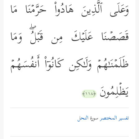
وَعَلَى ٱلَّذِینَ هَادُواْ حَرَّمۡنَا مَا
قَصَصۡنَا عَلَیۡكَ مِن قَبۡلُۖ وَمَا
ظَلَمۡنَـٰهُمۡ وَلَـٰكِن كَانُوۤاْ أَنفُسَهُمۡ
یَظۡلِمُونَ
﴿١١٨﴾
تفسير المختصر
سورة
النحل