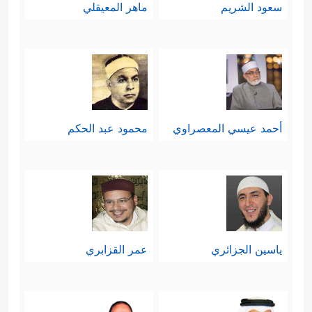
سعود الشريم
ماهر المعيقلي
أحمد عيسي المعصراوي
محمود عبد الحكم
ياسين الجزائري
عمر القزابري