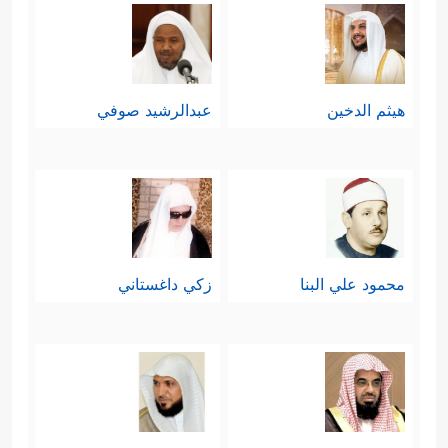
هيثم الدخين
عبدالرشيد صوفي
محمود علي البنا
زكي داغستاني